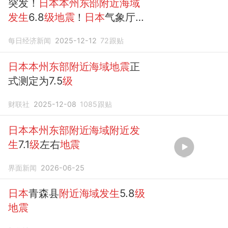
突发！
日本本州东部附近海域
发生
6.8
级地震
！
日本
气象厅
发布海啸注意预警
每日经济新闻
2025-12-12
72
跟贴
日本本州东部附近海域地震
正
式测定为7.5
级
财联社
2025-12-08
1085
跟贴
日本本州东部附近海域附近发
生
7.1
级
左右
地震
界面新闻
2026-06-25
日本
青森县
附近海域发生
5.8
级
地震