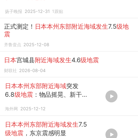
扬子晚报
2025-12-31
1
跟贴
正式测定！
日本本州东部附近海域发生
7.5
级地
震
齐鲁壹点
2025-12-08
日本
宫城县
附近海域发生
4.6
级地震
财联社
2026-08-04
日本本州东部附近海域
突发
6.8
级地震
：物品摇晃、新干
线紧急停车
海外网
2025-12-12
日本本州东部附近海域发生
7.5
级地震
，东京震感明显