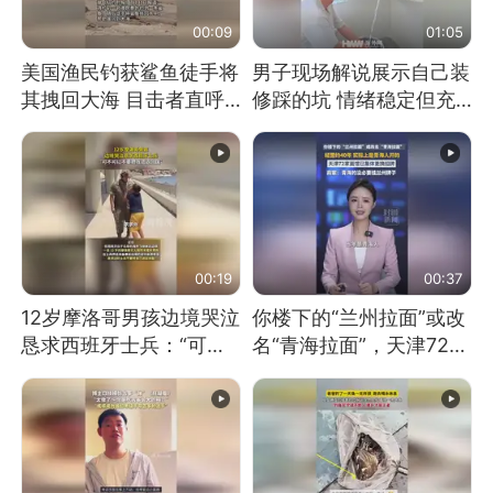
00:09
01:05
美国渔民钓获鲨鱼徒手将
男子现场解说展示自己装
其拽回大海 目击者直呼
修踩的坑 情绪稳定但充
震惊 （视频来源：参考
满无奈 每处都有精心设
消息）
计 但每处都有瑕疵 网
友：一开始我没笑 但看
到洗手盆我没绷住
00:19
00:37
12岁摩洛哥男孩边境哭泣
你楼下的“兰州拉面”或改
恳求西班牙士兵：“可不
名“青海拉面”，天津72家
可以不要把我遣返回国”
面馆已集体更换招牌