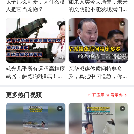
兔子那么可爱，为什么没
如果人类今天消失，未来
人把它当宠物？
的文明能不能发现我们存
在过？
03:21
04:32
耗光几乎所有远程高精度
亲华派媒体质问特奥多
武器，萨德消耗8成！美
罗，真把中国逼急，你敢
国还敢嘲笑俄军吗
不敢去仁爱礁前线？
更多热门视频
打开应用 查看更多