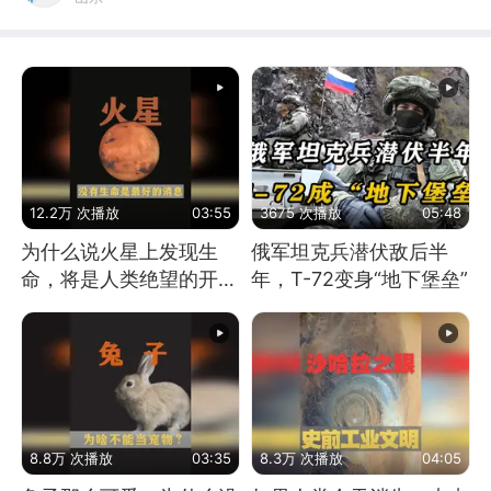
12.2万 次播放
03:55
3675 次播放
05:48
为什么说火星上发现生
俄军坦克兵潜伏敌后半
命，将是人类绝望的开
年，T-72变身“地下堡垒”
始？
8.8万 次播放
03:35
8.3万 次播放
04:05