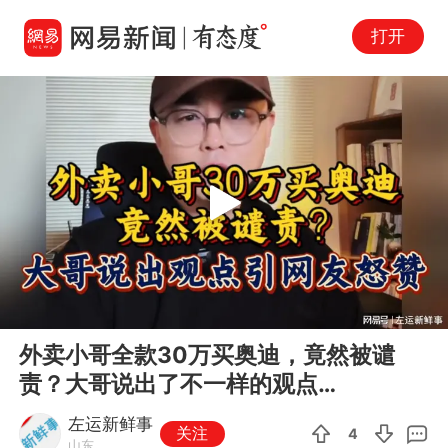
打开
Play
00:00
02:54
En
外卖小哥全款30万买奥迪，竟然被谴
fu
责？大哥说出了不一样的观点…
左运新鲜事
关注
4
山东