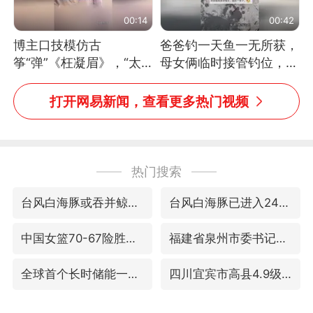
00:14
00:42
博主口技模仿古
爸爸钓一天鱼一无所获，
筝“弹”《枉凝眉》，“太
母女俩临时接管钓位，用
像了～你是吃古筝长大的
玩具鱼竿钓上大鱼
吗？”“或将成为首位考级
打开网易新闻，查看更多热门视频
不带古筝的选手。”（来
源：新华每日电讯）
热门搜索
台风白海豚或吞并鲸鱼 登陆地点更新
台风白海豚已进入24小时警戒线
中国女篮70-67险胜尼日利亚女篮
福建省泉州市委书记张毅恭接受纪律审查和监察调查
全球首个长时储能一体化产业园量产
四川宜宾市高县4.9级地震致1人死亡