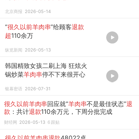
北京商报
2026-05-14
“
很久以前羊肉串
”给顾客
退款
超
110余万
纵览新闻
2026-05-13
韩国精致女孩二刷上海 狂炫火
锅炒菜
羊肉串
停不下来很开心
银幕密语
2026-07-31
很久以前羊肉串
回应就“
羊肉串
不是最佳状态”
退
款
：共计
退款
110余万元，下周分批完成
财经网
2026-05-13
6
跟贴
很久以前羊肉串退款
48022桌