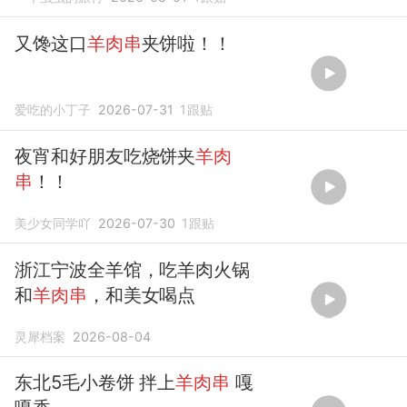
又馋这口
羊肉串
夹饼啦！！
爱吃的小丁子
2026-07-31
1
跟贴
夜宵和好朋友吃烧饼夹
羊肉
串
！！
美少女同学吖
2026-07-30
1
跟贴
浙江宁波全羊馆，吃羊肉火锅
和
羊肉串
，和美女喝点
灵犀档案
2026-08-04
东北5毛小卷饼 拌上
羊肉串
嘎