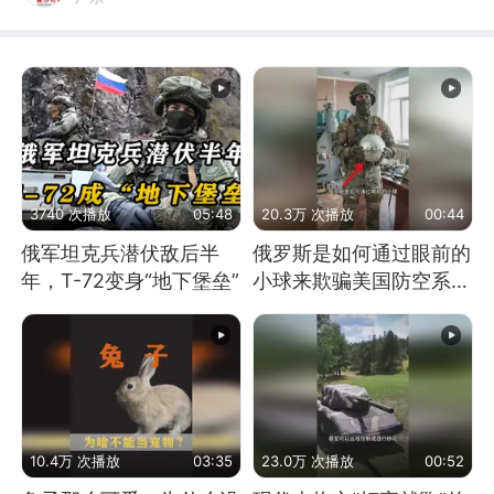
3740 次播放
05:48
20.3万 次播放
00:44
俄军坦克兵潜伏敌后半
俄罗斯是如何通过眼前的
年，T-72变身“地下堡垒”
小球来欺骗美国防空系统
的
10.4万 次播放
03:35
23.0万 次播放
00:52