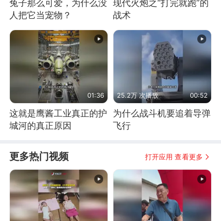
兔子那么可爱，为什么没
现代火炮之“打完就跑”的
人把它当宠物？
战术
01:36
25.2万 次播放
00:52
这就是鹰酱工业真正的护
为什么战斗机要追着导弹
城河的真正原因
飞行
更多热门视频
打开应用 查看更多