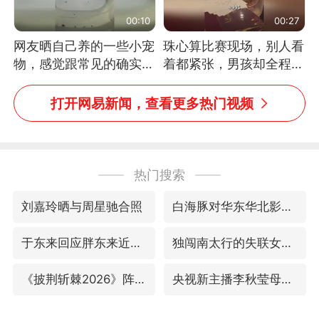
00:10
00:27
网友晒自己养的一些小宠
珠心算比赛现场，别人看
物，感觉跟常见的确实有
着都紧张，男孩却全程气
些不一样
定神闲、从容作答，最终
拿下冠军。网友：这淡定
打开网易新闻，查看更多热门视频
的样子，一看就是有实
力！（人民日报）
热门搜索
刘嘉玲晒与周星驰合照
白海豚对华东华北影响会大于巴威
于东来回应胖东来近25年老店年底关闭
独闯南太行的失联女生最后轨迹已确认
《披荆斩棘2026》阵容官宣
央视新主播李秋莹母校发文祝贺