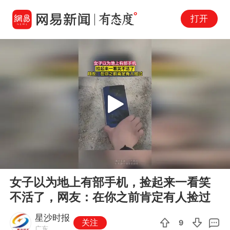
打开
Play
00:00
00:16
En
女子以为地上有部手机，捡起来一看笑
fu
不活了，网友：在你之前肯定有人捡过
星沙时报
关注
9
广东