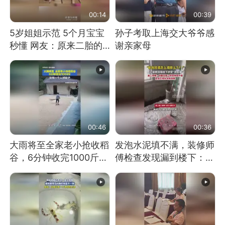
00:14
00:39
5岁姐姐示范 5个月宝宝
孙子考取上海交大爷爷感
秒懂 网友：原来二胎的
谢亲家母
快乐长这样
00:46
00:36
大雨将至全家老小抢收稻
发泡水泥填不满，装修师
谷，6分钟收完1000斤，
傅检查发现漏到楼下：出
没有一个人掉链子
风口未延伸到外墙