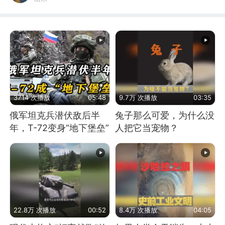
3714 次播放
05:48
9.7万 次播放
03:35
俄军坦克兵潜伏敌后半
兔子那么可爱，为什么没
年，T-72变身“地下堡垒”
人把它当宠物？
22.8万 次播放
00:52
8.4万 次播放
04:05