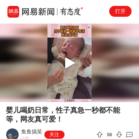
打开
Play
00:00
00:11
En
婴儿喝奶日常，性子真急一秒都不能
fu
等，网友真可爱！
鱼鱼搞笑
关注
58
山东