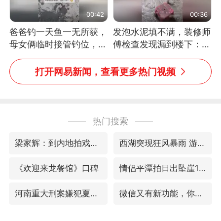
00:42
00:36
爸爸钓一天鱼一无所获，
发泡水泥填不满，装修师
母女俩临时接管钓位，用
傅检查发现漏到楼下：出
玩具鱼竿钓上大鱼
风口未延伸到外墙
打开网易新闻，查看更多热门视频
热门搜索
梁家辉：到内地拍戏不是北上是回归
西湖突现狂风暴雨 游客瞬间被浇透
《欢迎来龙餐馆》口碑
情侣平潭拍日出坠崖1死1伤
河南重大刑案嫌犯夏某钢落网
微信又有新功能，你可以“撤回”你的撤回了！