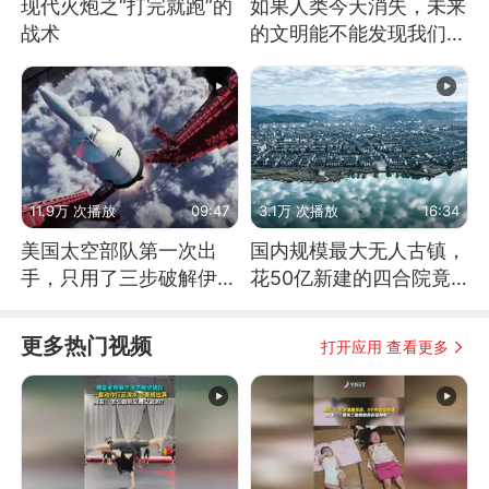
现代火炮之“打完就跑”的
如果人类今天消失，未来
战术
的文明能不能发现我们存
在过？
11.9万 次播放
09:47
3.1万 次播放
16:34
美国太空部队第一次出
国内规模最大无人古镇，
手，只用了三步破解伊朗
花50亿新建的四合院竟
防空
没人住，发生了啥
更多热门视频
打开应用 查看更多