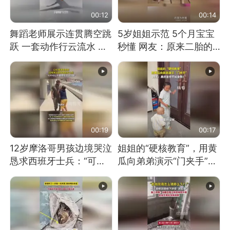
00:12
00:14
舞蹈老师展示连贯腾空跳
5岁姐姐示范 5个月宝宝
跃 一套动作行云流水 节
秒懂 网友：原来二胎的
奏感拉满 网友：怎么做
快乐长这样
到又舞又武的？
00:19
00:17
12岁摩洛哥男孩边境哭泣
姐姐的“硬核教育”，用黄
恳求西班牙士兵：“可不
瓜向弟弟演示“门夹手”，
可以不要把我遣返回国”
网友：果然言传不如身
教！