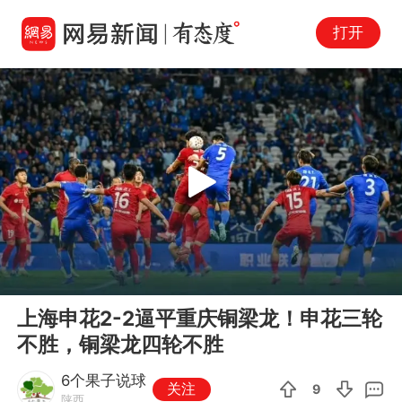
打开
Play
00:00
00:55
En
上海申花2-2逼平重庆铜梁龙！申花三轮
fu
不胜，铜梁龙四轮不胜
6个果子说球
关注
9
陕西