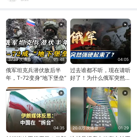
3733 次播放
05:48
04:05
俄军坦克兵潜伏敌后半
过去谁都不听，现在请听
年，T-72变身“地下堡垒”
好了！为什么俄军突然强
硬起来了？
04:35
20.0万 次播放
01:29