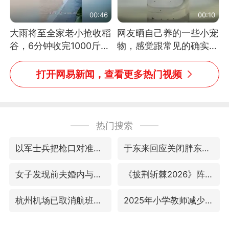
00:46
00:10
大雨将至全家老小抢收稻
网友晒自己养的一些小宠
谷，6分钟收完1000斤，
物，感觉跟常见的确实有
没有一个人掉链子
些不一样
打开网易新闻，查看更多热门视频
热门搜索
以军士兵把枪口对准中国记者
于东来回应关闭胖东来生活广场店
女子发现前夫婚内与第三者育子
《披荆斩棘2026》阵容官宣
杭州机场已取消航班388架次
2025年小学教师减少13.19万