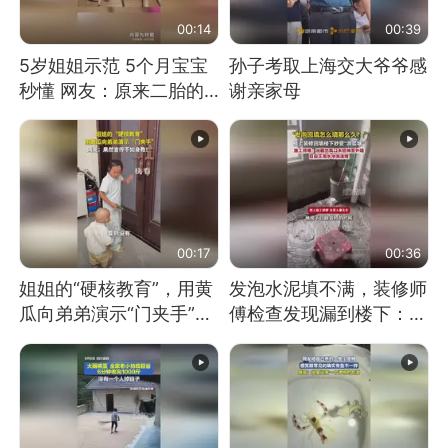
00:14
00:39
5岁姐姐示范 5个月宝宝
孙子考取上海交大爷爷感
秒懂 网友：原来二胎的
谢亲家母
快乐长这样
00:17
00:36
姐姐的“硬核教育”，用黄
发泡水泥填不满，装修师
瓜向弟弟演示“门夹手”，
傅检查发现漏到楼下：出
网友：果然言传不如身
风口未延伸到外墙
教！