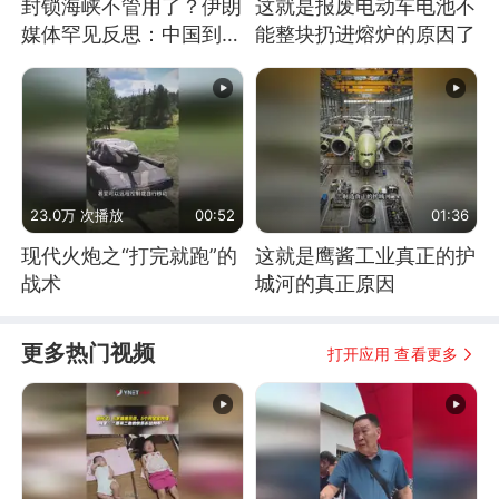
封锁海峡不管用了？伊朗
这就是报废电动车电池不
媒体罕见反思：中国到底
能整块扔进熔炉的原因了
是不是在"拆台"
23.0万 次播放
00:52
01:36
现代火炮之“打完就跑”的
这就是鹰酱工业真正的护
战术
城河的真正原因
更多热门视频
打开应用 查看更多