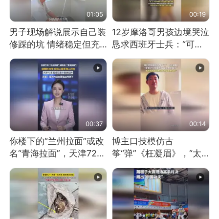
01:05
00:19
男子现场解说展示自己装
12岁摩洛哥男孩边境哭泣
修踩的坑 情绪稳定但充
恳求西班牙士兵：“可不
满无奈 每处都有精心设
可以不要把我遣返回国”
计 但每处都有瑕疵 网
友：一开始我没笑 但看
到洗手盆我没绷住
00:37
00:14
你楼下的“兰州拉面”或改
博主口技模仿古
名“青海拉面”，天津72家
筝“弹”《枉凝眉》，“太
面馆已集体更换招牌
像了～你是吃古筝长大的
吗？”“或将成为首位考级
不带古筝的选手。”（来
源：新华每日电讯）