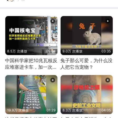
8.5万 次播放
05:04
9.0万 次播放
03:35
中国科学家把10兆瓦核反
兔子那么可爱，为什么没
应堆塞进卡车，加一次燃
人把它当宠物？
料能跑几十年
19.9万 次播放
01:29
8.3万 次播放
04:05