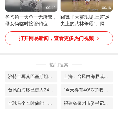
00:42
00:16
爸爸钓一天鱼一无所获，
踢毽子大赛现场上演“足
母女俩临时接管钓位，用
尖上的武林争霸”。网
玩具鱼竿钓上大鱼
友：这哪是踢毽子，分明
是武侠片现场！#睡个好
打开网易新闻，查看更多热门视频
觉
热门搜索
沙特土耳其巴基斯坦签署共同防务协议
上海：台风白海豚或将带来龙卷风
台风白海豚已进入24小时警戒线
“今天得有40℃了吧 为啥还不预警”
全球首个长时储能一体化产业园量产
福建省泉州市委书记张毅恭接受纪律审查和监察调查