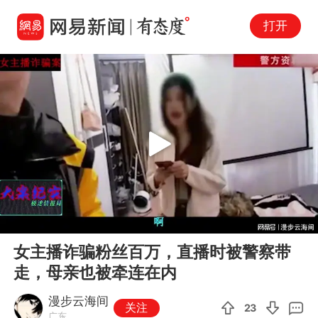
打开
Play
00:00
07:39
En
女主播诈骗粉丝百万，直播时被警察带
fu
走，母亲也被牵连在内
漫步云海间
关注
23
广东