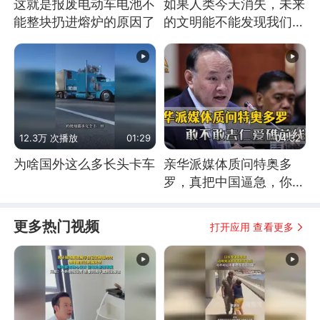
这就是报废电动车电池不
如果人类今天消失，未来
能整块扔进熔炉的原因了
的文明能不能发现我们存
在过？
12.3万 次播放
01:29
04:32
为啥国外这么多长头卡车
亲华派媒体质问特奥多
罗，真把中国逼急，你敢
不敢去仁爱礁前线？
更多热门视频
打开应用 查看更多