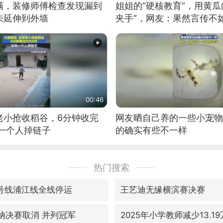
满，装修师傅检查发现漏到
姐姐的“硬核教育”，用黄瓜
未延伸到外墙
夹手”，网友：果然言传不
00:46
老小抢收稻谷，6分钟收完
网友晒自己养的一些小宠物
有一个人掉链子
的确实有些不一样
热门搜索
6号线浦江线全线停运
王艺迪无缘横滨赛决赛
森纳决赛取消 并列冠军
2025年小学教师减少13.19