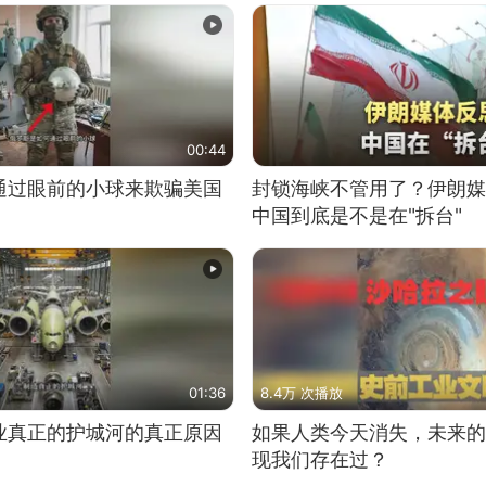
00:44
通过眼前的小球来欺骗美国
封锁海峡不管用了？伊朗媒
中国到底是不是在"拆台"
01:36
8.4万 次播放
业真正的护城河的真正原因
如果人类今天消失，未来的
现我们存在过？