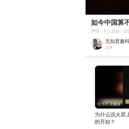
00:00
如今中国算
声明：个人原创，仅
无知君趣
吉林
12.5万 次播放
为什么说火星
的开始？