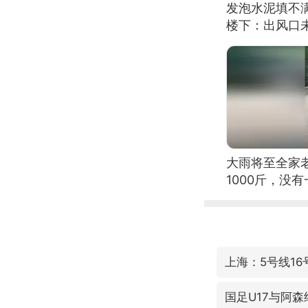
发泡水泥填不
楼下：出风口
大雨将至全家
1000斤，没
上海：5号线1
国足U17与阿