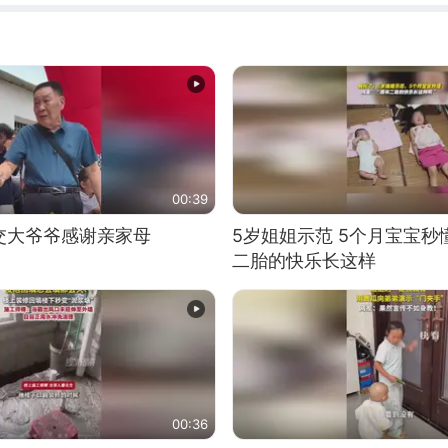
00:39
交大爷爷感谢亲家母
5岁姐姐示范 5个月宝宝秒
二胎的快乐长这样
00:36