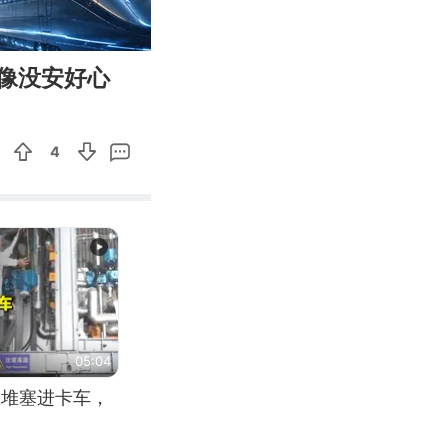
02:42
Enter
像没安好心
fullscreen
4
05:04
应堆塞进卡车，