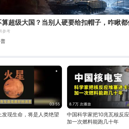
不算超级大国？当别人硬要给扣帽子，咋瞅都
供参考
科普
03:55
8.7万 次播放
上发现生命，将是人类绝望
中国科学家把10兆瓦核反
加一次燃料能跑几十年