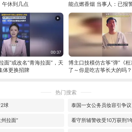
：午休到几点
能点燃香烟 当事人：已报
00:37
拉面”或改名“青海拉面”，天
博主口技模仿古筝“弹”《枉
集体更换招牌
了～你是吃古筝长大的吗？
位考级不带古筝的选手。”
日电讯）
热门搜索
轰2球
泰国一女公务员妆容引争议
兰州拉面”
看守所辅警收受10万获刑1