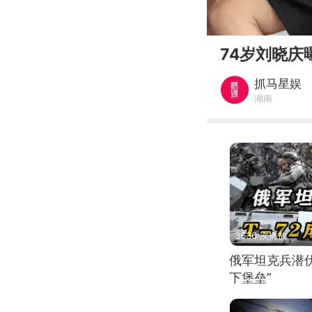
00:00
74岁刘晓
抓马星娱
湖南
3636 次播放
俄军坦克兵潜伏
下堡垒”