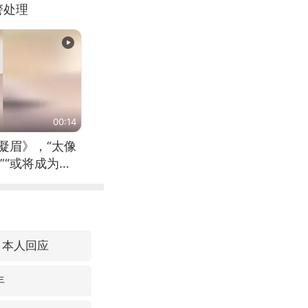
警处理
00:14
凝眉》，“太像
”“或将成为首
（来源：新华每
 本人回应
年