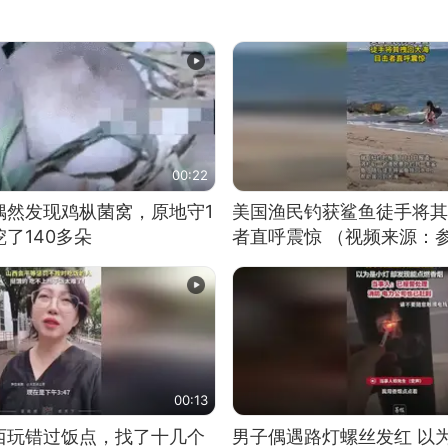
00:22
偶然发现鸡枞菌窝，原地守1
美国渔民钓获鲨鱼徒手将其
了140多朵
者直呼震惊 （视频来源：
00:13
西玩错过饭点，找了十几个
男子偶遇路灯螺丝发红 以