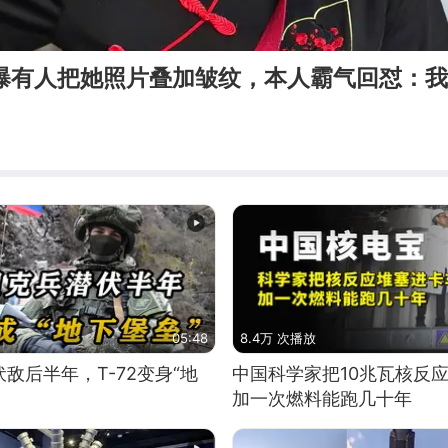
庆曝有人把她照片叠加皱纹，本人霸气回怼：
05:48
8.4万 次播放
敌后半年，T-72变身“地
中国科学家把10兆瓦核反
加一次燃料能跑几十年