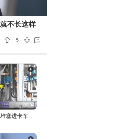
01:07
Enter
我就不长这样
fullscreen
5
05:04
应堆塞进卡车，