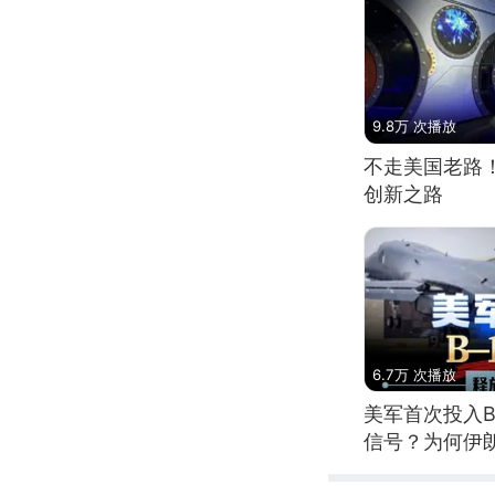
9.8万 次播放
不走美国老路
创新之路
6.7万 次播放
美军首次投入B
信号？为何伊