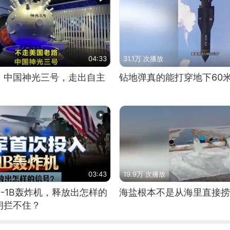
04:33
31.1万 次播放
！中国神光三号，走出自主
钻地弹真的能打穿地下60
03:43
19.9万 次播放
-1B轰炸机，释放出怎样的
海盐根本不是从海里直接捞
朗拦不住？