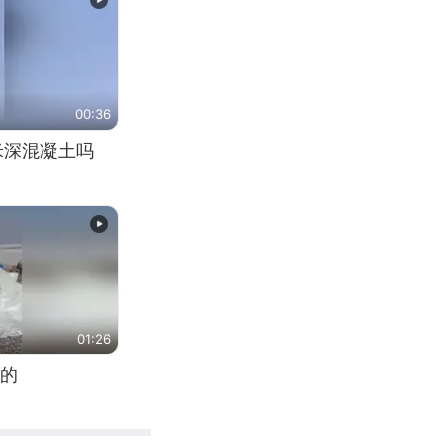
00:36
米深混凝土吗
01:26
的