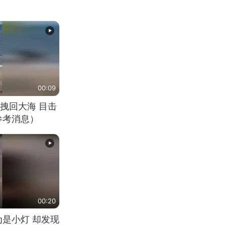
00:09
拽回大海 目击
参考消息）
00:20
为是小灯 却发现