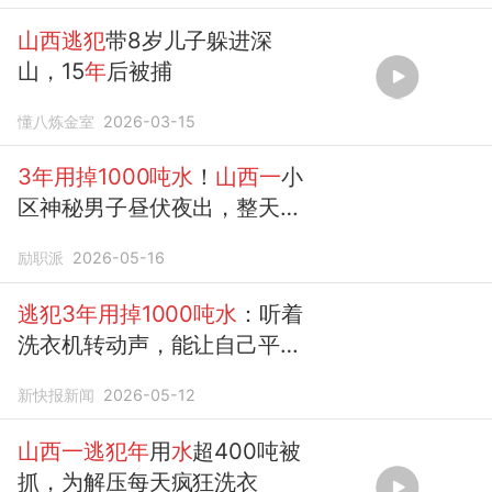
山西逃犯
带8岁儿子躲进深
山，15
年
后被捕
懂八炼金室
2026-03-15
3年用掉1000吨水
！
山西一
小
区神秘男子昼伏夜出，整天在
家不停洗衣服，物业上门检修
励职派
2026-05-16
遭拒后果断报警，真相令人大
吃
一
惊
逃犯3年用掉1000吨水
：听着
洗衣机转动声，能让自己平
静，就整天在家不停洗衣服
新快报新闻
2026-05-12
山西一逃犯年
用
水
超400吨被
抓，为解压每天疯狂洗衣