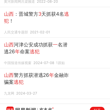
黄河新闻网吕梁频道
2022-08-20
山西
：晋城警方
3
天抓获4名
逃
犯
！
人民交通专题部
2021-02-01
山西
河津公安成功抓获
一
名潜
逃26
年
命案
逃犯
中国报道传媒视窗
2024-07-08
1
跟贴
山西
警方抓获潜逃26
年
金融诈
骗案
逃犯
九龙网
2024-03-27