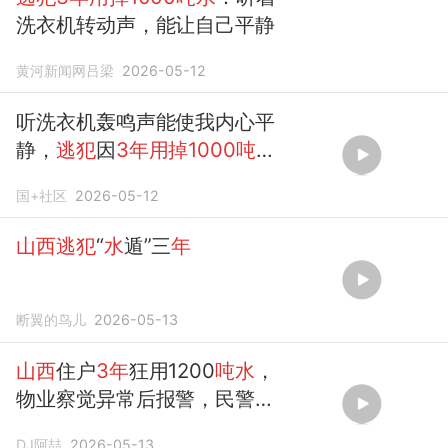
洗衣机转动声，能让自己平静
黄河新闻网吕梁
2026-05-12
听洗衣机轰鸣声能使我内心平
静，
逃犯
因
3年用掉1000吨水
被抓
国+社区
2026-05-12
山西逃犯
“
水
遁”三
年
断翼的鸟儿
2026-05-13
山西
住户
3年
狂用1200
吨水
，
物业察觉异常后报警，民警深
入调查揭开真相！
DJ阿喆
2026-05-13