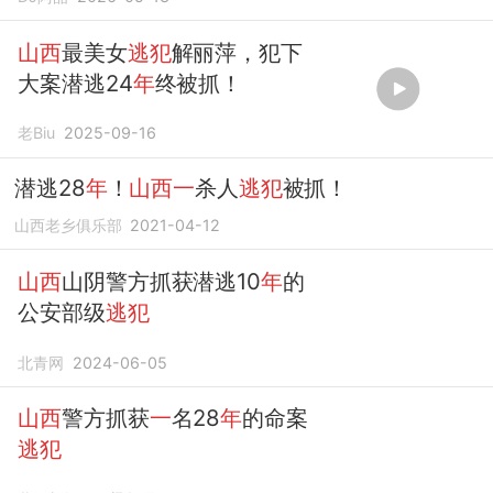
山西
最美女
逃犯
解丽萍，犯下
大案潜逃24
年
终被抓！
老Biu
2025-09-16
潜逃28
年
！
山西一
杀人
逃犯
被抓！
山西老乡俱乐部
2021-04-12
山西
山阴警方抓获潜逃10
年
的
公安部级
逃犯
北青网
2024-06-05
山西
警方抓获
一
名28
年
的命案
逃犯