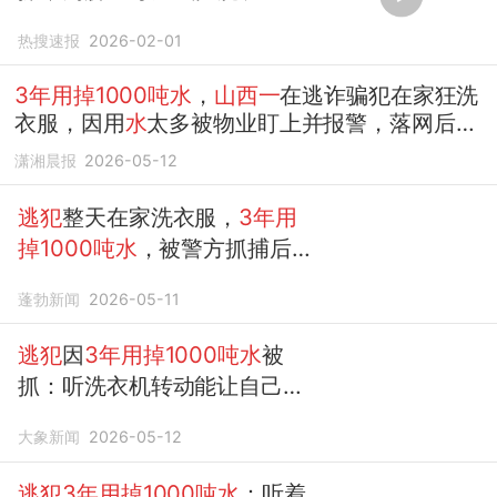
热搜速报
2026-02-01
3年用掉1000吨水
，
山西一
在逃诈骗犯在家狂洗
衣服，因用
水
太多被物业盯上并报警，落网后交
代“洗衣机轰鸣声能解压”
潇湘晨报
2026-05-12
逃犯
整天在家洗衣服，
3年用
掉1000吨水
，被警方抓捕后称
“靠洗衣服来获
一
时心安”
蓬勃新闻
2026-05-11
逃犯
因
3年用掉1000吨水
被
抓：听洗衣机转动能让自己平
静
大象新闻
2026-05-12
逃犯3年用掉1000吨水
：听着