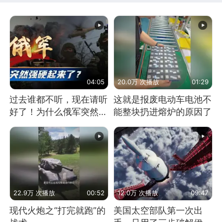
04:05
20.0万 次播放
01:29
过去谁都不听，现在请听
这就是报废电动车电池不
好了！为什么俄军突然强
能整块扔进熔炉的原因了
硬起来了？
22.9万 次播放
00:52
12.0万 次播放
09:47
现代火炮之“打完就跑”的
美国太空部队第一次出