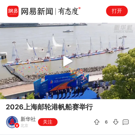
打开
Play
00:00
00:33
En
2026上海邮轮港帆船赛举行
fu
新华社
关注
6
北京