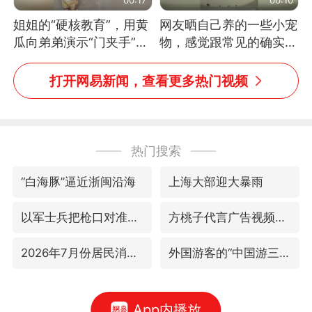
姐姐的“硬核教育”，用黄
网友晒自己养的一些小宠
瓜向弟弟演示“门夹手”，
物，感觉跟常见的确实有
网友：果然言传不如身
些不一样
教！
打开网易新闻，查看更多热门视频
热门搜索
“白海豚”逼近浙闽沿海
上海大部迎大暴雨
以军士兵把枪口对准中国记者
方桃子代言广告视频已下架
2026年7月份居民消费价格同比上涨0.5%
外国游客的“中国游三件套”火了
App内播放