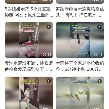
5岁姐姐示范 5个月宝宝
舞蹈老师展示连贯腾空跳
秒懂 网友：原来二胎的
跃 一套动作行云流水 节
快乐长这样
奏感拉满 网友：怎么做
到又舞又武的？
00:36
00:46
发泡水泥填不满，装修师
大雨将至全家老小抢收稻
傅检查发现漏到楼下：出
谷，6分钟收完1000斤，
风口未延伸到外墙
没有一个人掉链子
00:17
00:10