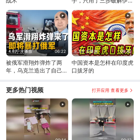
战术
手，只用了三步破解伊朗
防空
4.8万 次播放
06:22
9.3万 次播放
06:42
被俄军滑翔炸弹炸了两
中国资本是怎样在印度虎
年，乌克兰造出了自己
口拔牙的
的“空中长臂”
更多热门视频
打开应用 查看更多
00:14
00:12