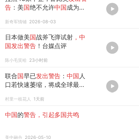
告
：美
国
绝不允许
中国
成为世
界最强
新奇军情铺
2026-08-03
日本做美
国
战斧飞弹试射
，中
国发出警告
！台媒点评
陈小毛笑哈
23小时前
联合
国
早已
发出警告
：
中国
人
口若快速萎缩，将成全球最大
挑战
村里一枝花人
1天前
中国
的
警告，引起多国共鸣
美中融合
2026-05-10