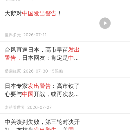
大鹅对
中国发出警告
！
世界多元
2026-07-11
台风直逼日本，高市早苗
发出
警告，
日本网友：肯定是
中国
搞的鬼！
桑启红原
2026-07-30
15
跟贴
日本专家
发出警告
：高市铁了
心要与
中国
开战，或再次发起
侵略战争
麦芽看世界
2026-07-27
中美谈判失败，第三轮对决开
打，布林肯
发出警告，
美
国
斗