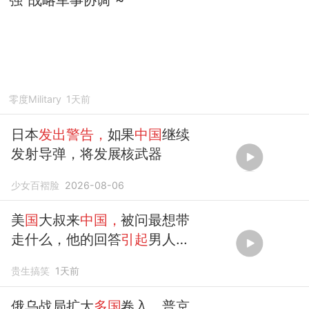
零度Military
1天前
日本
发出警告，
如果
中国
继续
发射导弹，将发展核武器
少女百褶脸
2026-08-06
美
国
大叔来
中国，
被问最想带
走什么，他的回答
引起
男人
共
鸣
贵生搞笑
1天前
俄乌战局扩大
多国
卷入，普京