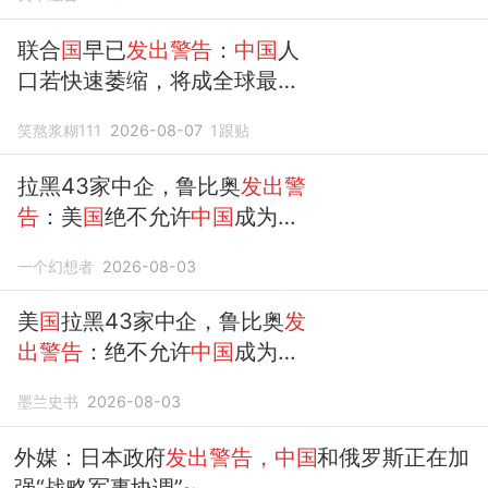
联合
国
早已
发出警告
：
中国
人
口若快速萎缩，将成全球最大
挑战
笑熬浆糊111
2026-08-07
1
跟贴
拉黑43家中企，鲁比奥
发出警
告
：美
国
绝不允许
中国
成为世
界最强
一个幻想者
2026-08-03
美
国
拉黑43家中企，鲁比奥
发
出警告
：绝不允许
中国
成为世
界最强
墨兰史书
2026-08-03
外媒：日本政府
发出警告，中国
和俄罗斯正在加
强“战略军事协调”~