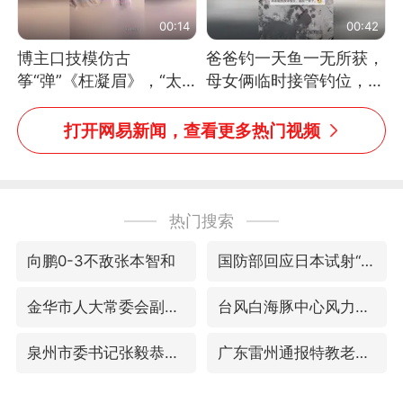
00:14
00:42
博主口技模仿古
爸爸钓一天鱼一无所获，
筝“弹”《枉凝眉》，“太
母女俩临时接管钓位，用
像了～你是吃古筝长大的
玩具鱼竿钓上大鱼
吗？”“或将成为首位考级
打开网易新闻，查看更多热门视频
不带古筝的选手。”（来
源：新华每日电讯）
热门搜索
向鹏0-3不敌张本智和
国防部回应日本试射“战斧”导弹
金华市人大常委会副主任陈峰齐被查
台风白海豚中心风力增强
泉州市委书记张毅恭被查
广东雷州通报特教老师招聘违规事件