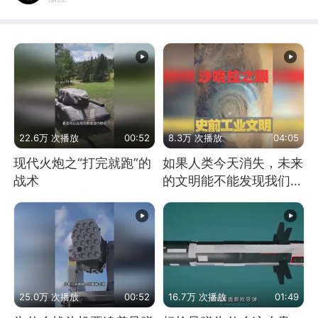
22.6万 次播放
00:52
8.3万 次播放
04:05
现代火炮之“打完就跑”的
如果人类今天消失，未来
战术
的文明能不能发现我们存
在过？
25.0万 次播放
00:52
16.7万 次播放
01:49