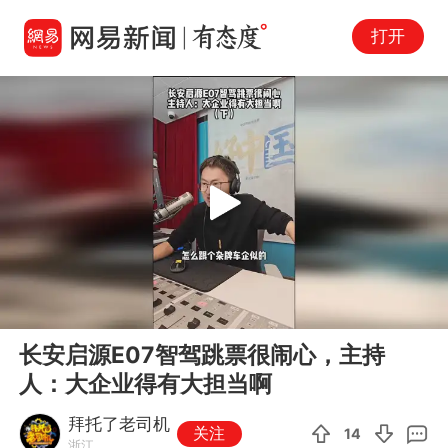
打开
Play
00:00
04:45
En
长安启源E07智驾跳票很闹心，主持
fu
人：大企业得有大担当啊
拜托了老司机
关注
14
浙江