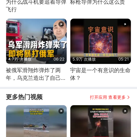
为什么战斗机要追着导弹
标枪导弹为什么这么贵
飞行
4.7万 次播放
06:22
5.9万 次播放
05:21
被俄军滑翔炸弹炸了两
宇宙是一个有意识的生命
年，乌克兰造出了自己
体？
的“空中长臂”
更多热门视频
打开应用 查看更多