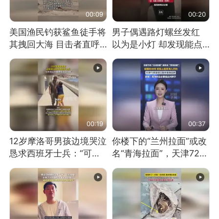
00:09
00:20
美国渔民钓获鲨鱼徒手将
男子偶遇路灯螺丝发红
其拽回大海 目击者直呼
以为是小灯 却发现能点
震惊 （视频来源：参考
燃香烟 当事人：已报警
消息）
处理
00:19
00:37
12岁摩洛哥男孩边境哭泣
你楼下的“兰州拉面”或改
恳求西班牙士兵：“可不
名“青海拉面”，天津72家
可以不要把我遣返回国”
面馆已集体更换招牌