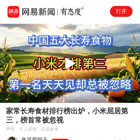
打开
Play
00:00
03:20
En
家常长寿食材排行榜出炉，小米屈居第
fu
三，榜首常被忽视
声明：个人原创，仅供参考
鑫哥爱聊天