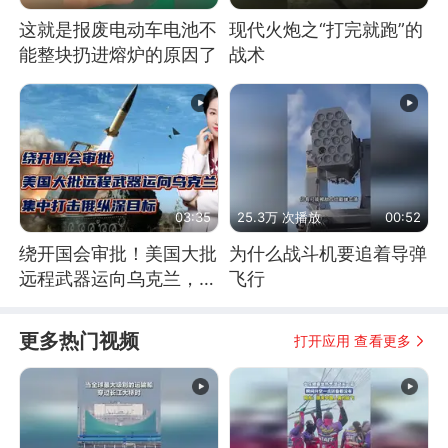
这就是报废电动车电池不
现代火炮之“打完就跑”的
能整块扔进熔炉的原因了
战术
03:35
25.3万 次播放
00:52
绕开国会审批！美国大批
为什么战斗机要追着导弹
远程武器运向乌克兰，集
飞行
中打击俄纵深目标
更多热门视频
打开应用 查看更多