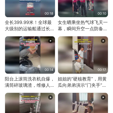
00:18
00:10
全长399.99米！全球最
女生晒乘坐热气球飞天一
大级别的运输船通过长江
幕，瞬间升空一点防备都
大桥这一幕，太震撼了！
没有
00:14
00:17
阳台上滚筒洗衣机自爆，
姐姐的“硬核教育”，用黄
满筒碎玻璃渣，维修人员
瓜向弟弟演示“门夹手”，
称是人为原因，从未见过
网友：果然言传不如身
洗衣机自爆
教！