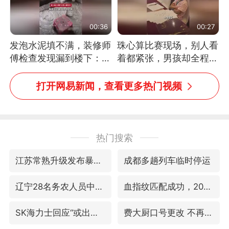
00:36
00:27
发泡水泥填不满，装修师
珠心算比赛现场，别人看
傅检查发现漏到楼下：出
着都紧张，男孩却全程气
风口未延伸到外墙
定神闲、从容作答，最终
拿下冠军。网友：这淡定
打开网易新闻，查看更多热门视频
的样子，一看就是有实
力！（人民日报）
热门搜索
江苏常熟升级发布暴雨红色预警
成都多趟列车临时停运
辽宁28名务农人员中暑死亡？官方辟谣
血指纹匹配成功，20年悬案告破！凶手被执行死刑
SK海力士回应“或出售重庆工厂”传闻
费大厨口号更改 不再宣传小炒肉大王