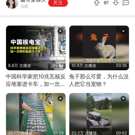
关注
87
福建
8.8万 次播放
05:04
10.9万 次播放
03:35
中国科学家把10兆瓦核反
兔子那么可爱，为什么没
应堆塞进卡车，加一次燃
人把它当宠物？
料能跑几十年
20.1万 次播放
01:29
23.2万 次播放
00:52