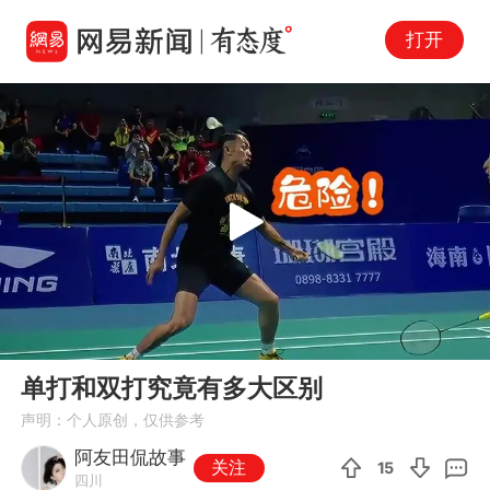
打开
Play
00:00
00:48
En
单打和双打究竟有多大区别
fu
声明：个人原创，仅供参考
阿友田侃故事
关注
15
四川