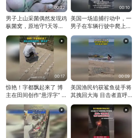
00:22
00:10
男子上山采菌偶然发现鸡
美国一场追捕行动中，一
枞菌窝，原地守1天等它
男子在车辆行驶中爬上车
长大：挖了140多朵
顶跳舞。（新京报）
00:17
00:09
惊艳！字都飘起来了 博
美国渔民钓获鲨鱼徒手将
主在田间创作“悬浮字” 网
其拽回大海 目击者直呼
友：真·裸眼3D！
震惊 （视频来源：参考
消息）