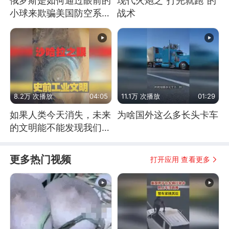
俄罗斯是如何通过眼前的
现代火炮之“打完就跑”的
小球来欺骗美国防空系统
战术
的
8.2万 次播放
04:05
11.1万 次播放
01:29
如果人类今天消失，未来
为啥国外这么多长头卡车
的文明能不能发现我们存
在过？
更多热门视频
打开应用 查看更多