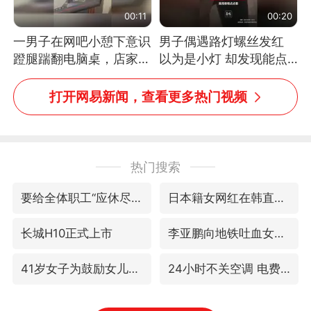
00:11
00:20
一男子在网吧小憩下意识
男子偶遇路灯螺丝发红
蹬腿踹翻电脑桌，店家3
以为是小灯 却发现能点
台显示器与机械臂损坏
燃香烟 当事人：已报警
处理
打开网易新闻，查看更多热门视频
热门搜索
要给全体职工“应休尽休”的底气
日本籍女网红在韩直播时自杀身亡
长城H10正式上市
李亚鹏向地铁吐血女孩捐99999元
41岁女子为鼓励女儿考上985研究生
24小时不关空调 电费反而更低？