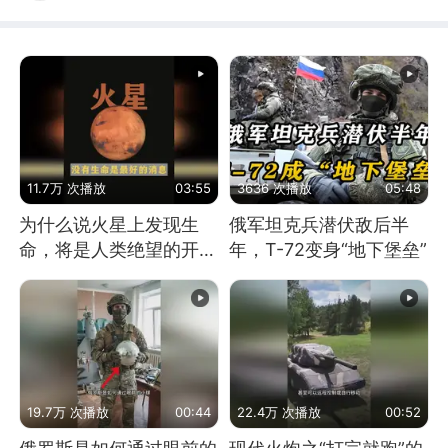
11.7万 次播放
03:55
3636 次播放
05:48
为什么说火星上发现生
俄军坦克兵潜伏敌后半
命，将是人类绝望的开
年，T-72变身“地下堡垒”
始？
19.7万 次播放
00:44
22.4万 次播放
00:52