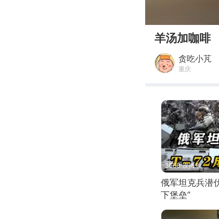
00:00
羊汤加咖啡
贪吃小芃
重庆
3668 次播放
俄军坦克兵潜伏
下堡垒”