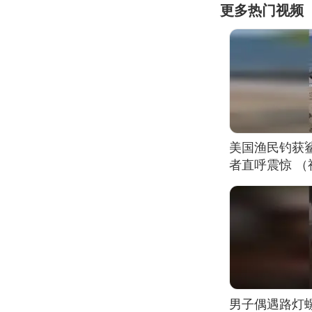
更多热门视频
美国渔民钓获
者直呼震惊 
男子偶遇路灯螺