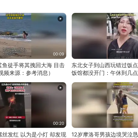
00:09
鲨鱼徒手将其拽回大海 目击
东北女子到山西玩错过饭点
（视频来源：参考消息）
饭馆都没开门：午休到几点
00:20
丝发红 以为是小灯 却发现
12岁摩洛哥男孩边境哭泣