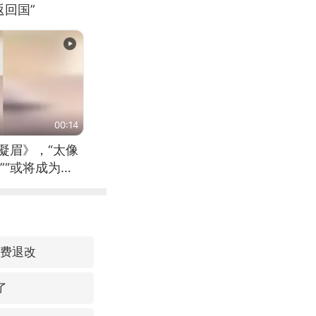
回国”
00:14
凝眉》，“太像
”“或将成为首
（来源：新华每
免费退改
了