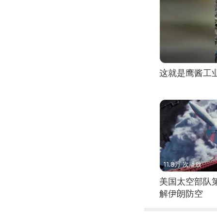
这就是鹰酱工
11.8万 次播放
美国太空部队
解伊朗防空