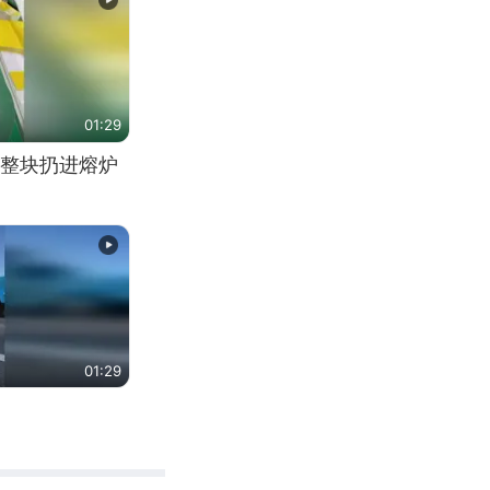
01:29
整块扔进熔炉
01:29