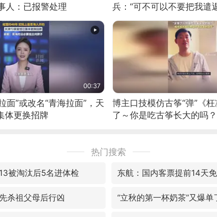
当事人：已报警处理
兵：“可不可以不要把我遣返
00:37
拉面”或改名“青海拉面”，天
博主口技模仿古筝“弹”《枉
集体更换招牌
了～你是吃古筝长大的吗？
位考级不带古筝的选手。”
日电讯）
热门搜索
13被淘汰后5名进体检
东航：国内客票提前14天
先杀祖父母后行凶
“立秋的第一杯奶茶”又爆单