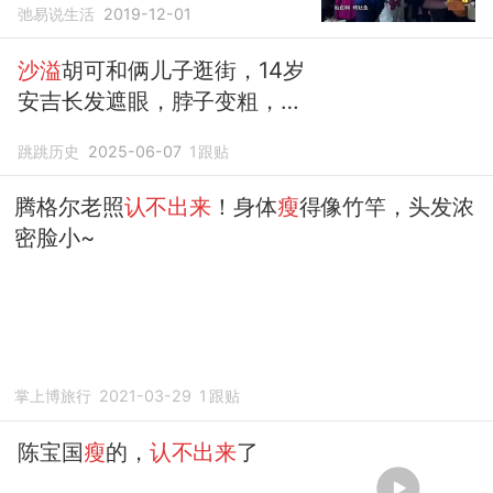
弛易说生活
2019-12-01
沙溢
胡可和俩儿子逛街，14岁
安吉长发遮眼，脖子变粗，
认
不出来
了
跳跳历史
2025-06-07
1
跟贴
腾格尔老照
认不出来
！身体
瘦
得像竹竿，头发浓
密脸小~
掌上博旅行
2021-03-29
1
跟贴
陈宝国
瘦
的，
认不出来
了