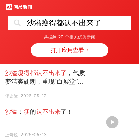
沙溢瘦得都认不出来了
共搜到
20
个相关优质新闻
打开应用查看
沙溢瘦得都认不出来了
，气质
变清爽硬朗，重现“白展堂”风
采
伴史缘
2026-05-12
沙溢
：
瘦
的
认不出来
了！
正哥说
2026-05-13