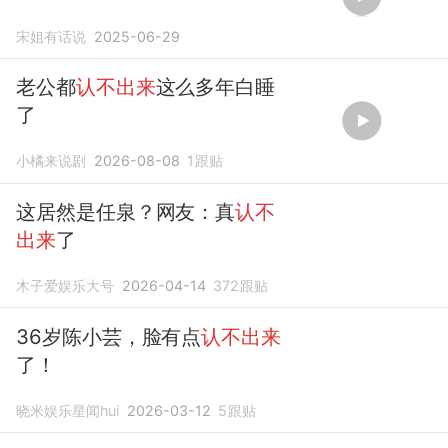
宋姐有话说
2025-06-29
老公都
认不出来
这么多年白睡
了
小橘来说剧
2026-08-08
1
跟贴
这居然是任泉？网友：真
认不
出来
了
木子爱娱乐大号
2026-04-14
372
跟贴
36岁陈小芸，脸有点
认不出来
了！
晓米娱乐星闻hui
2026-03-12
5
跟贴