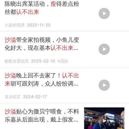
陈晓出席某活动，
瘦
得差点粉
丝都
认不出来
小新的视界
2025-11-25
沙溢
带全家拍视频，小鱼儿变
化好大，现在基本
认不出来
了！
酷酷女爱搞笑
2025-02-10
4
跟贴
沙溢
晚上回不去家了！
认不出
来
胡可跟刘涛，众人纷纷调侃
~
喜乐综艺
2024-02-17
沙溢
贴心为撒贝宁喂食，不料
乐嘉从后面出现，戴上假发
认
不出来