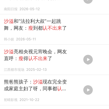
丁舞
南阳日报
2026-05-12
沙溢
和“法拉利大叔”一起跳
舞，网友：
瘦
到都
认不出来
了
韩小娱
2026-05-11
沙溢
亮相央视元宵晚会，网友
直呼：
瘦
得
认不出来
了
江西都市现场
2025-02-13
熊爸熊孩子：
沙溢
现在完全变
成家庭主妇了呀，同事都
认不
出来
了
初晴影视
2021-10-22