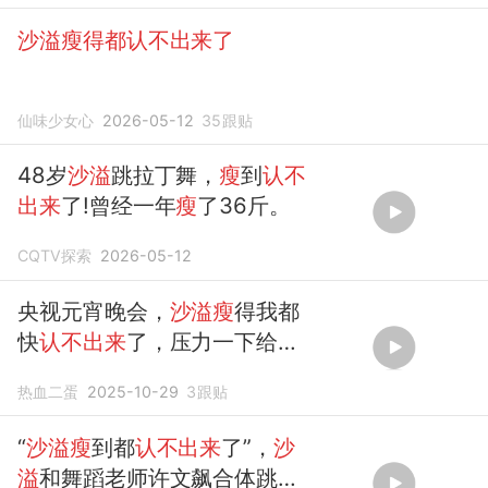
沙溢瘦得都认不出来了
仙味少女心
2026-05-12
35
跟贴
48岁
沙溢
跳拉丁舞，
瘦
到
认不
出来
了!曾经一年
瘦
了36斤。
CQTV探索
2026-05-12
央视元宵晚会，
沙溢瘦
得我都
快
认不出来
了，压力一下给到
了沈腾
热血二蛋
2025-10-29
3
跟贴
“
沙溢瘦
到都
认不出来
了”，
沙
溢
和舞蹈老师许文飙合体跳拉