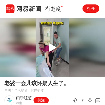
打开
Play
00:00
00:16
En
老婆一会儿该怀疑人生了。
fu
声明：个人原创，仅供参考
归季综艺
关注
7
河南