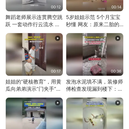
00:12
00:14
舞蹈老师展示连贯腾空跳
5岁姐姐示范 5个月宝宝
跃 一套动作行云流水 节
秒懂 网友：原来二胎的
奏感拉满 网友：怎么做
快乐长这样
到又舞又武的？
00:17
00:36
姐姐的“硬核教育”，用黄
发泡水泥填不满，装修师
瓜向弟弟演示“门夹手”，
傅检查发现漏到楼下：出
网友：果然言传不如身
风口未延伸到外墙
教！