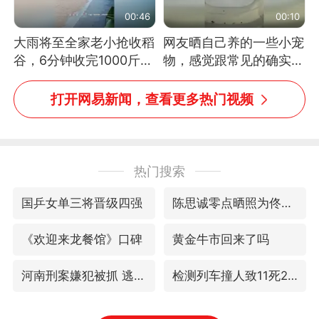
00:46
00:10
大雨将至全家老小抢收稻
网友晒自己养的一些小宠
谷，6分钟收完1000斤，
物，感觉跟常见的确实有
没有一个人掉链子
些不一样
打开网易新闻，查看更多热门视频
热门搜索
国乒女单三将晋级四强
陈思诚零点晒照为佟丽娅庆生
《欢迎来龙餐馆》口碑
黄金牛市回来了吗
河南刑案嫌犯被抓 逃窜时伤害多人
检测列车撞人致11死2伤 涉事单位被罚