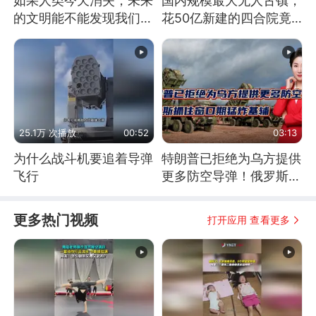
如果人类今天消失，未来
国内规模最大无人古镇，
的文明能不能发现我们存
花50亿新建的四合院竟
在过？
没人住，发生了啥
25.1万 次播放
00:52
03:13
为什么战斗机要追着导弹
特朗普已拒绝为乌方提供
飞行
更多防空导弹！俄罗斯抓
住窗口期猛炸基辅
更多热门视频
打开应用 查看更多