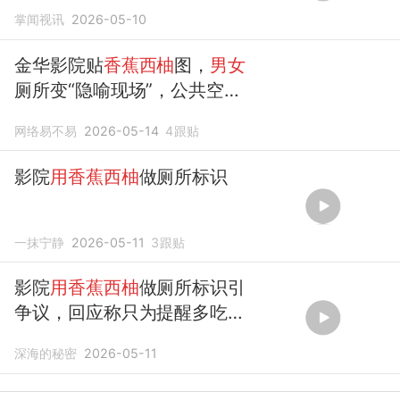
掌闻视讯
2026-05-10
金华影院贴
香蕉西柚
图，
男女
厕所变“隐喻现场”，公共空间
谁来守底线
网络易不易
2026-05-14
4
跟贴
影院
用香蕉西柚
做厕所标识
一抹宁静
2026-05-11
3
跟贴
影院
用香蕉西柚
做厕所标识引
争议，回应称只为提醒多吃水
果
深海的秘密
2026-05-11