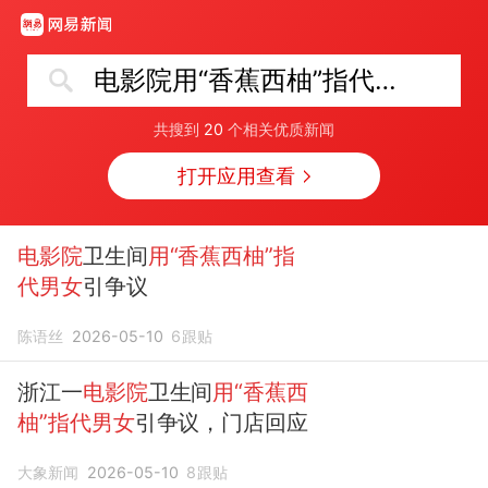
电影院用“香蕉西柚”指代男女
共搜到
20
个相关优质新闻
打开应用查看
电影院
卫生间
用“香蕉西柚”指
代男女
引争议
陈语丝
2026-05-10
6
跟贴
浙江一
电影院
卫生间
用“香蕉西
柚”指代男女
引争议，门店回应
大象新闻
2026-05-10
8
跟贴