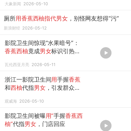
大象新闻
2026-05-10
提醒大家多吃水果，图已撤下
厕所
用香蕉西柚指代男女
，别怪网友想得“污”
新浪财经
2026-05-12
影院卫生间惊现“水果暗号”：
香蕉西柚
竟成
男女
标识引热
议，
瓦伦西亚月亮
2026-05-11
浙江一影院卫生间
用
手握
香蕉
和
西柚
代指
男女
，引发群众反
感
观威海
2026-05-10
影院卫生间被曝
用“
手握
香蕉西
柚”
代指
男女
，门店回应