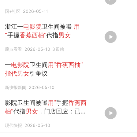
果
国+社区
2026-05-11
浙江一
电影院
卫生间被曝
用
“
手握
香蕉西柚”
代指
男女
薪点看看
2026-05-10
3
跟贴
一
电影院
卫生间
用“香蕉西柚”
指代男女
引争议
新快报新闻
2026-05-10
影院卫生间被曝
用“
手握
香蕉西
柚”
代指
男女
，门店回应：已撤
下
现代快报
2026-05-10