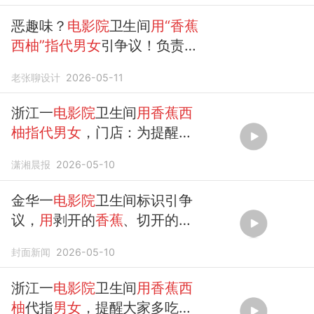
恶趣味？
电影院
卫生间
用“香蕉
西柚”指代男女
引争议！负责
人：提醒大家多吃水果！
老张聊设计
2026-05-11
浙江一
电影院
卫生间
用香蕉西
柚指代男女
，门店：为提醒大
家多吃水果
潇湘晨报
2026-05-10
金华一
电影院
卫生间标识引争
议，
用
剥开的
香蕉
、切开的
西
柚指代男女
，门店回应：是为
封面新闻
2026-05-10
了提醒多吃水果，没想那...
浙江一
电影院
卫生间
用香蕉西
柚
代指
男女
，提醒大家多吃水