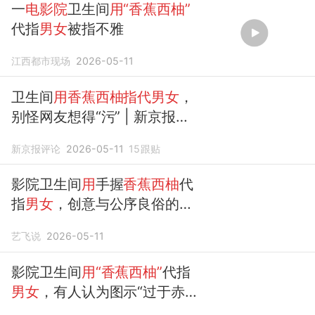
一
电影院
卫生间
用“香蕉西柚”
代指
男女
被指不雅
江西都市现场
2026-05-11
卫生间
用香蕉西柚指代男女
，
别怪网友想得“污” | 新京报快
评
新京报评论
2026-05-11
15
跟贴
影院卫生间
用
手握
香蕉西柚
代
指
男女
，创意与公序良俗的碰
撞
艺飞说
2026-05-11
影院卫生间
用“香蕉西柚”
代指
男女
，有人认为图示“过于赤
裸，较为不雅”，门店回应：为