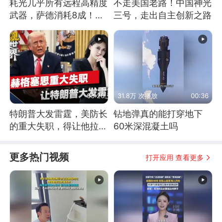
耗光几乎所有远程高精度
不走美国老路！中国神光
武器，萨德消耗8成！美
三号，走出自主创新之路
国还敢嘲笑俄军吗
03:20
31.8万 次播放
00:36
特朗普大发雷霆，美防长
钻地弹真的能打穿地下
的重大失职，得让他拉下
60米深混凝土吗
脸去求内塔尼亚胡
更多热门视频
打开应用 查看更多