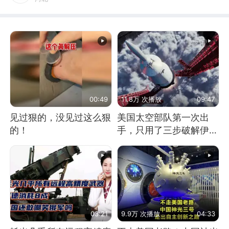
00:49
11.8万 次播放
09:47
见过狠的，没见过这么狠
美国太空部队第一次出
的！
手，只用了三步破解伊朗
防空
03:21
9.9万 次播放
04:33