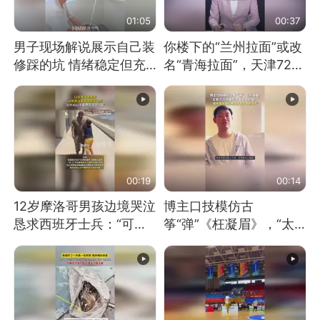
01:05
00:37
男子现场解说展示自己装
你楼下的“兰州拉面”或改
修踩的坑 情绪稳定但充
名“青海拉面”，天津72家
满无奈 每处都有精心设
面馆已集体更换招牌
计 但每处都有瑕疵 网
友：一开始我没笑 但看
到洗手盆我没绷住
00:19
00:14
12岁摩洛哥男孩边境哭泣
博主口技模仿古
恳求西班牙士兵：“可不
筝“弹”《枉凝眉》，“太
可以不要把我遣返回国”
像了～你是吃古筝长大的
吗？”“或将成为首位考级
不带古筝的选手。”（来
源：新华每日电讯）