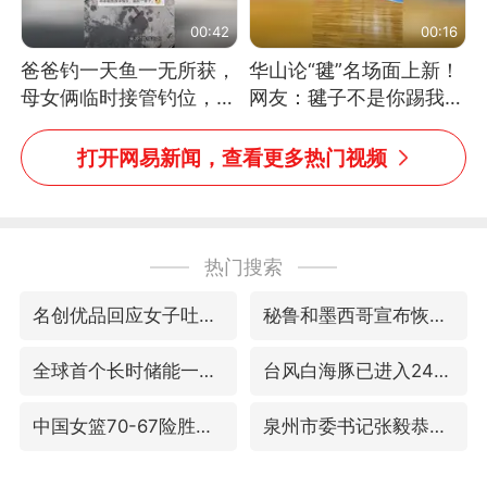
00:42
00:16
爸爸钓一天鱼一无所获，
华山论“毽”名场面上新！
母女俩临时接管钓位，用
网友：毽子不是你踢我
玩具鱼竿钓上大鱼
捡，我踢你捡吗
打开网易新闻，查看更多热门视频
热门搜索
名创优品回应女子吐槽内裤质量差
秘鲁和墨西哥宣布恢复外交关系
全球首个长时储能一体化产业园量产
台风白海豚已进入24小时警戒线
中国女篮70-67险胜尼日利亚女篮
泉州市委书记张毅恭被查