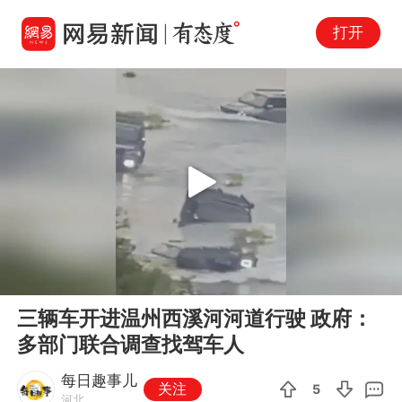
打开
Play
00:00
00:10
En
三辆车开进温州西溪河河道行驶 政府：
fu
多部门联合调查找驾车人
每日趣事儿
关注
5
河北