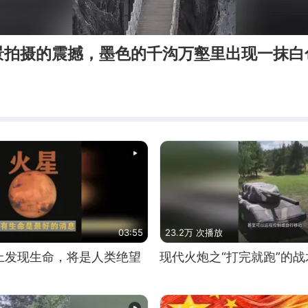
景拍摄的震撼，墨色的千沟万壑里出现一抹白
03:55
23.2万 次播放
上发现生命，将是人类绝望
现代火炮之“打完就跑”的战