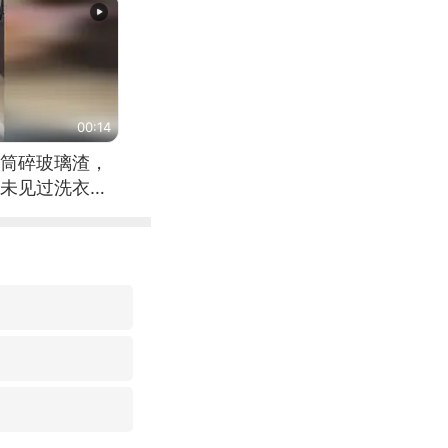
00:14
筒碎玻璃渣，
未见过洗衣机