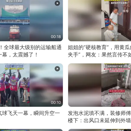
00:18
9米！全球最大级别的运输船通
姐姐的“硬核教育”，用黄瓜
一幕，太震撼了！
夹手”，网友：果然言传不
00:10
气球飞天一幕，瞬间升空一
发泡水泥填不满，装修师傅
楼下：出风口未延伸到外墙