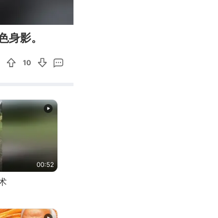
00:11
Enter
色身影。
fullscreen
10
00:52
术