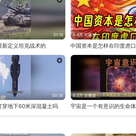
01:16
9.4万 次播放
重新定义坦克战术的
中国资本是怎样在印度虎口
00:36
6.3万 次播放
打穿地下60米深混凝土吗
宇宙是一个有意识的生命体