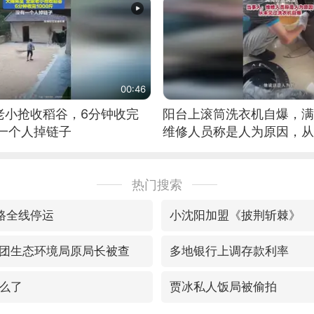
00:46
老小抢收稻谷，6分钟收完
阳台上滚筒洗衣机自爆，满
有一个人掉链子
维修人员称是人为原因，从
自爆
热门搜索
路全线停运
小沈阳加盟《披荆斩棘》
团生态环境局原局长被查
多地银行上调存款利率
么了
贾冰私人饭局被偷拍