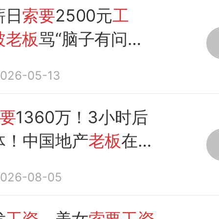
调解
女生
道歉
薪日
索要
2500元
工
被老板
骂“脑子有问
街道：已督促结清
026-05-13
要
1360万！3小时后
体！中国地产
老板
在柬
遭杀害！
026-08-05
发
工资
，美女
索要工资