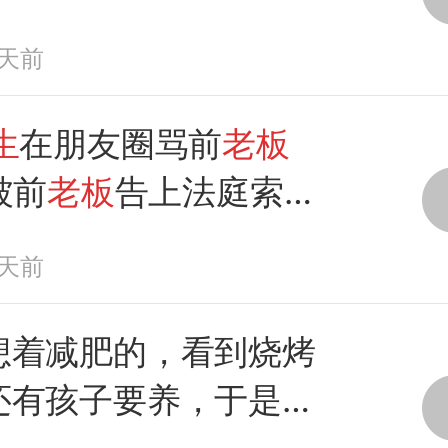
1天前
生
在朋友圈骂前
老板
被前
老板
告上法庭索赔
余元
1天前
想着减肥的，看到烧烤
还有孩子要养，于是…