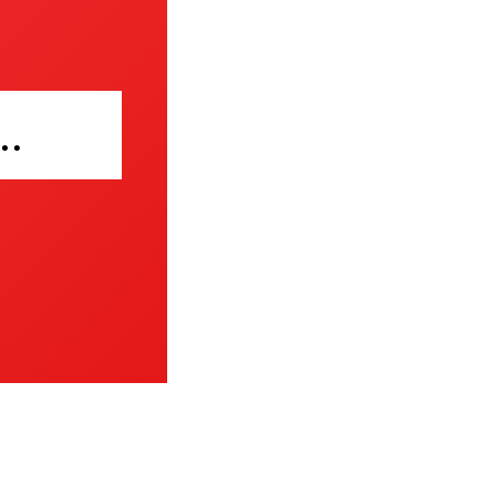
13天工资被老板辱骂