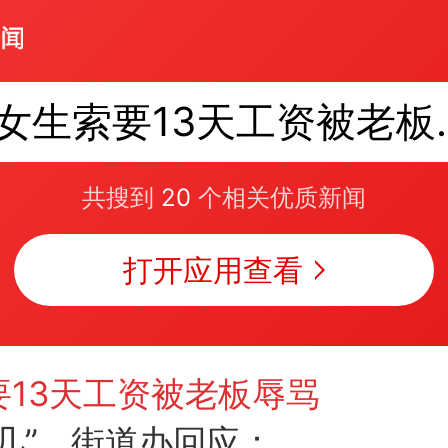
女生索要
共搜到
20
个相关优质新闻
打开应用查看
要13天工资被老板辱骂
几”，街道办回应：已