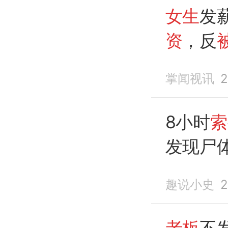
据，经
女生
发
资
，反
题”，
掌闻视讯
2
8小时
索
发现尸
埔寨惨
趣说小史
2
老板
不