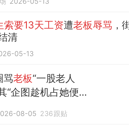
场
2026-05-13
生索要13天工资
遭
老板辱骂
，
结清
026-05-13
圈骂
老板
“一股老人
其“企图趁机占她便宜”
资
，00后
女生被老板
起
026-08-05
236
跟贴
院：确有贬损且无证