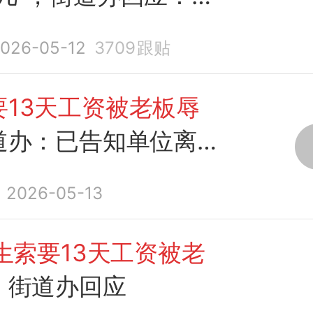
位离职5日内结清
026-05-12
3709
跟贴
要13天工资被老板辱
道办：已告知单位离职
结清
2026-05-13
生索要13天工资被老
，街道办回应