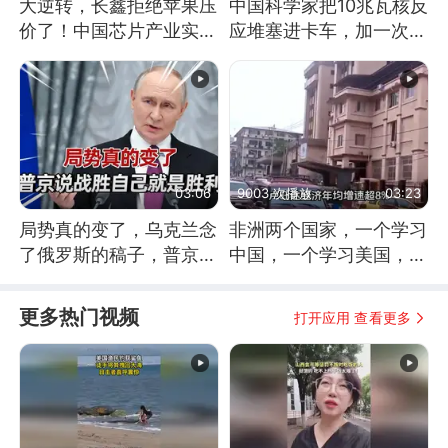
大逆转，长鑫拒绝苹果压
中国科学家把10兆瓦核反
价了！中国芯片产业实现
应堆塞进卡车，加一次燃
怎样的逆袭？
料能跑几十年
03:06
9003 次播放
03:23
局势真的变了，乌克兰念
非洲两个国家，一个学习
了俄罗斯的稿子，普京说
中国，一个学习美国，结
战胜自己就是胜利
果怎么样了？
更多热门视频
打开应用 查看更多