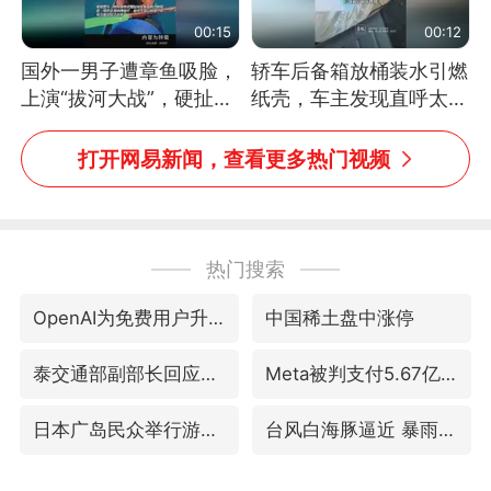
00:15
00:12
国外一男子遭章鱼吸脸，
轿车后备箱放桶装水引燃
上演“拔河大战”，硬扯加
纸壳，车主发现直呼太危
铁棒敲打方才挣脱
险，“拍出来让大家都避
免这个危险”
打开网易新闻，查看更多热门视频
热门搜索
OpenAI为免费用户升级GPT-5.6 Luna
中国稀土盘中涨停
泰交通部副部长回应中国游客遭歧视
Meta被判支付5.67亿美元
日本广岛民众举行游行反对政府行径
台风白海豚逼近 暴雨大暴雨来袭