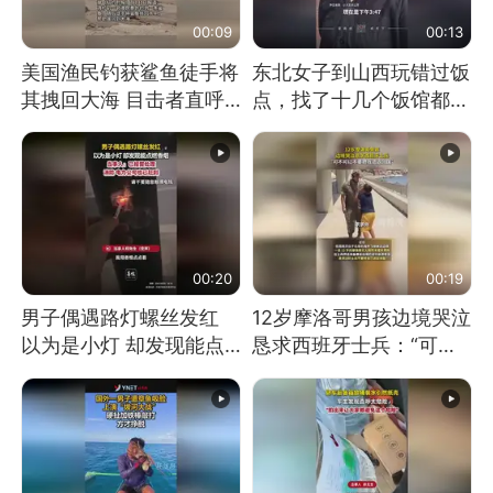
00:09
00:13
美国渔民钓获鲨鱼徒手将
东北女子到山西玩错过饭
其拽回大海 目击者直呼
点，找了十几个饭馆都没
震惊 （视频来源：参考
开门：午休到几点
消息）
00:20
00:19
男子偶遇路灯螺丝发红
12岁摩洛哥男孩边境哭泣
以为是小灯 却发现能点
恳求西班牙士兵：“可不
燃香烟 当事人：已报警
可以不要把我遣返回国”
处理