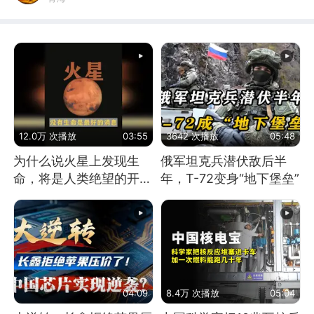
12.0万 次播放
03:55
3642 次播放
05:48
为什么说火星上发现生
俄军坦克兵潜伏敌后半
命，将是人类绝望的开
年，T-72变身“地下堡垒”
始？
04:09
8.4万 次播放
05:04