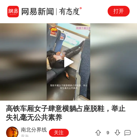
打开
Play
00:00
00:15
En
高铁车厢女子肆意横躺占座脱鞋，举止
fu
失礼毫无公共素养
南北分界线
关注
9
青海