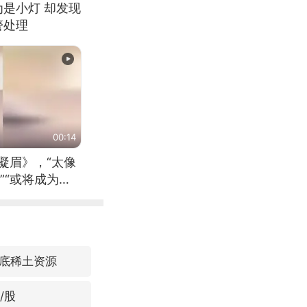
为是小灯 却发现
警处理
00:14
凝眉》，“太像
”“或将成为首
（来源：新华每
底稀土资源
/股