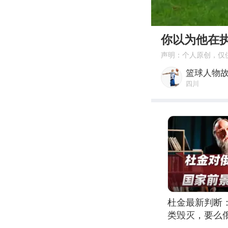
00:00
你以为他在
声明：个人原创，仅
篮球人物
四川
杜金最新判断
类毁灭，要么