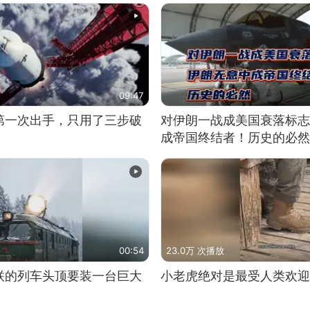
09:47
第一次出手，只用了三步破
对伊朗一战成美国衰落标志
成帝国终结者！历史的必然
00:54
23.0万 次播放
联的列车头顶要装一台巨大
小老虎绝对是最受人类欢迎