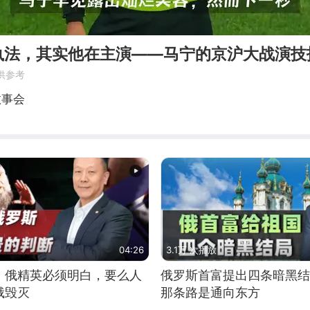
执法，其实他在主演——马宁的京沪大战演技
供参考
故事会
04:26
3.1万 次播放
：俄精英必须明白，要么人
俄罗斯首富提出四条暗黑结
俄毁灭
那条路是通向东方