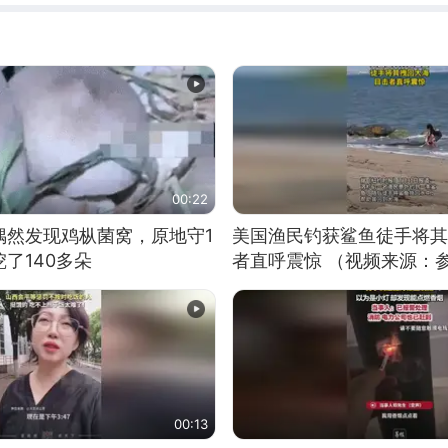
00:22
偶然发现鸡枞菌窝，原地守1
美国渔民钓获鲨鱼徒手将其
了140多朵
者直呼震惊 （视频来源：
00:13