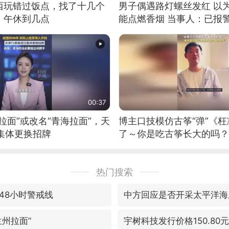
西玩错过饭点，找了十几个
男子偶遇路灯螺丝发红 以
：午休到几点
能点燃香烟 当事人：已报
00:37
拉面”或改名“青海拉面”，天
博主口技模仿古筝“弹”《枉
集体更换招牌
了～你是吃古筝长大的吗？
位考级不带古筝的选手。”
日电讯）
热门搜索
48小时警戒线
中方回应是否开采太平洋海
兰州拉面”
宇树科技发行价格150.80元