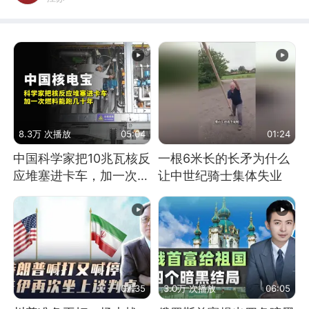
8.3万 次播放
05:04
01:24
中国科学家把10兆瓦核反
一根6米长的长矛为什么
应堆塞进卡车，加一次燃
让中世纪骑士集体失业
料能跑几十年
07:35
3.0万 次播放
06:05