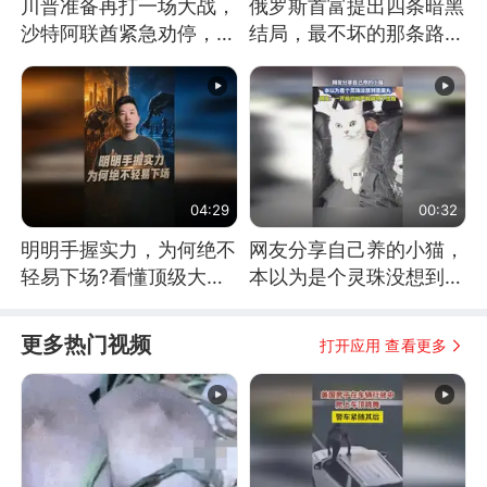
川普准备再打一场大战，
俄罗斯首富提出四条暗黑
沙特阿联酋紧急劝停，美
结局，最不坏的那条路是
伊开启新一轮谈判
通向东方
04:29
00:32
明明手握实力，为何绝不
网友分享自己养的小猫，
轻易下场?看懂顶级大国
本以为是个灵珠没想到是
谋略
魔丸
更多热门视频
打开应用 查看更多