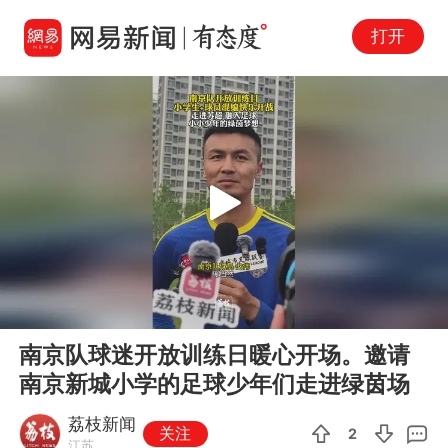
打开
Play
00:00
00:41
En
南京队球迷开放训练日暖心开场。邀请
fu
南京新城小学的足球少年们走进绿茵场
荔枝新闻
关注
2
江苏