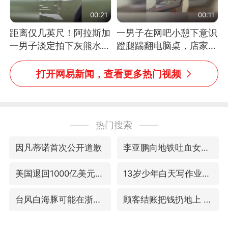
00:21
00:11
距离仅几英尺！阿拉斯加
一男子在网吧小憩下意识
一男子淡定拍下灰熊水中
蹬腿踹翻电脑桌，店家3
捕食鲑鱼全程
台显示器与机械臂损坏
打开网易新闻，查看更多热门视频
热门搜索
因凡蒂诺首次公开道歉
李亚鹏向地铁吐血女孩捐99999元
美国退回1000亿美元关税
13岁少年白天写作业晚上夜市炒粉
台风白海豚可能在浙江登陆
顾客结账把钱扔地上 服务员霸气扔回