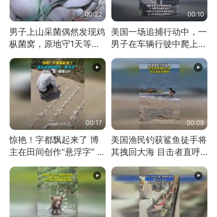
00:22
00:10
男子上山采菌偶然发现鸡
美国一场追捕行动中，一
枞菌窝，原地守1天等它
男子在车辆行驶中爬上车
长大：挖了140多朵
顶跳舞。（新京报）
00:17
00:09
惊艳！字都飘起来了 博
美国渔民钓获鲨鱼徒手将
主在田间创作“悬浮字” 网
其拽回大海 目击者直呼
友：真·裸眼3D！
震惊 （视频来源：参考
消息）