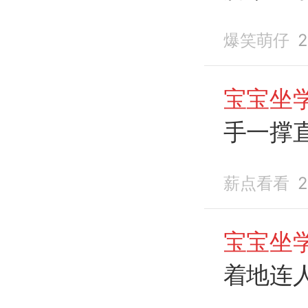
的！
爆笑萌仔
2
宝宝坐
手一撑
薪点看看
2
宝宝坐
着地连人