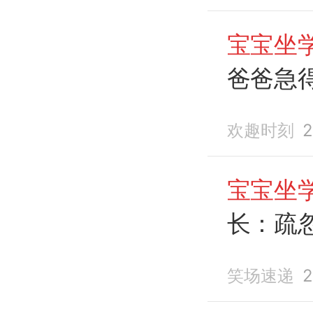
宝宝坐
爸爸急
欢趣时刻
2
宝宝坐
长：疏
笑场速递
2