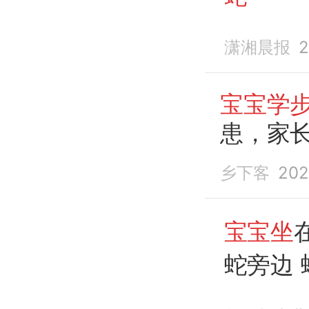
潇湘晨报
2
宝宝学
患，家
乡下客
202
宝宝坐
蛇旁边