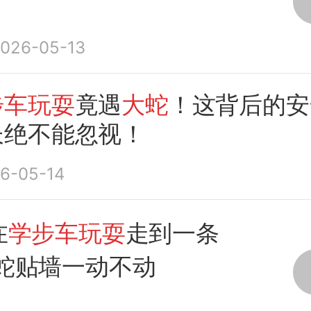
026-05-13
步车玩耍
竟遇
大蛇
！这背后的安
长绝不能忽视！
6-05-14
在
学步车玩耍
走到一条
 蛇贴墙一动不动