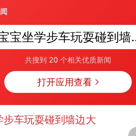
宝宝坐学步车
共搜到
20
个相关优质新闻
打开应用查看
学步车玩耍碰到墙边大