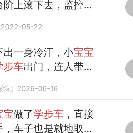
台阶上滚下去，监控画
心
2022-05-22
吓出一身冷汗，小
宝宝
学步车
出门，连人带车
下台阶，家长：后悔给
察站
2026-06-16
学步车
太揪心
宝宝
做了
学步车
，直接
手，车子也是就地取材