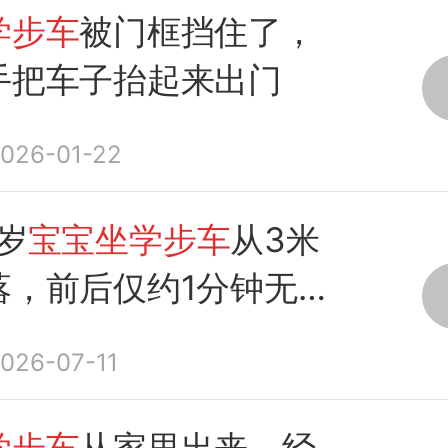
学步车
被门框挡住了，
手把车子抬起来出门
026-01-22
岁
宝宝坐学步车
从3米
落，前后仅约1分钟无
026-07-11
学步车
从家里出来，经