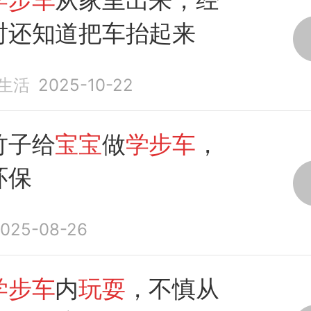
时还知道把车抬起来
的生活
2025-10-22
竹子给
宝宝
做
学步车
，
环保
025-08-26
学步车
内
玩耍
，不慎从