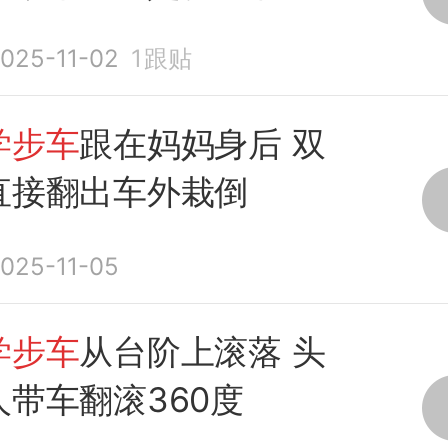
025-11-02
1
跟贴
学步车
跟在妈妈身后 双
直接翻出车外栽倒
025-11-05
学步车
从台阶上滚落 头
带车翻滚360度