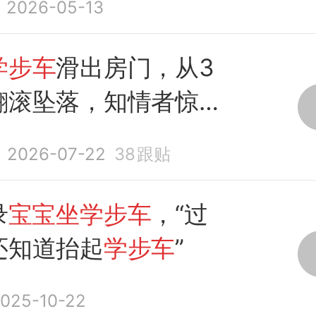
2026-05-13
学步车
滑出房门，从3
翻滚坠落，知情者惊吓
复高烧
2026-07-22
38
跟贴
录
宝宝坐学步车
，“过
还知道抬起
学步车
”
025-10-22