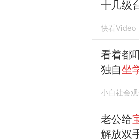
十几级
面太揪
快看Video
看着都
独自
坐
直接滚
小白社会观
宝宝坐
老公给
解放双