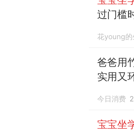
过门槛
花young
爸爸用
实用又
今日消费
2
宝宝坐