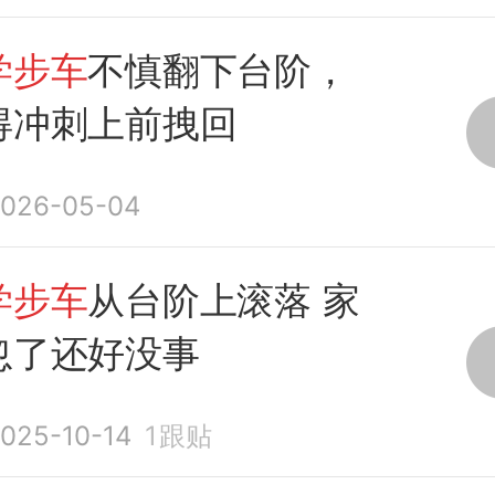
学步车
不慎翻下台阶，
得冲刺上前拽回
026-05-04
学步车
从台阶上滚落 家
忽了还好没事
025-10-14
1
跟贴