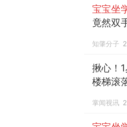
宝宝坐
竟然双
知肇分子
2
揪心！1
楼梯滚
人看管
掌闻视讯
2
宝宝坐