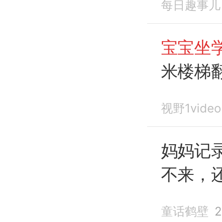
每日趣事儿
宝宝坐
米楼梯
过度反
视野1video
妈妈记
不来，
童话鹤壁
2