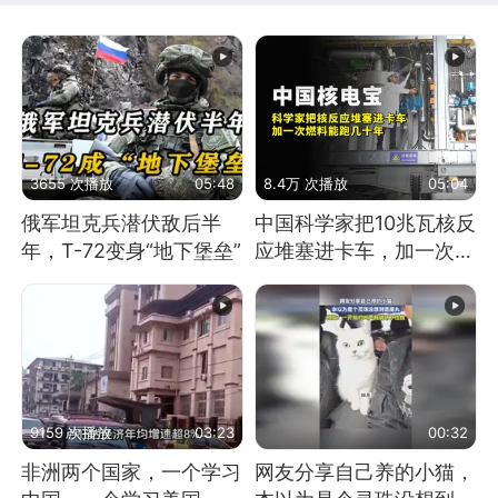
3655 次播放
05:48
8.4万 次播放
05:04
俄军坦克兵潜伏敌后半
中国科学家把10兆瓦核反
年，T-72变身“地下堡垒”
应堆塞进卡车，加一次燃
料能跑几十年
9159 次播放
03:23
00:32
非洲两个国家，一个学习
网友分享自己养的小猫，