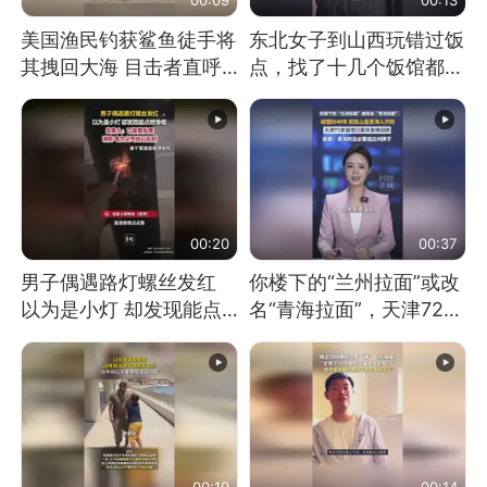
美国渔民钓获鲨鱼徒手将
东北女子到山西玩错过饭
其拽回大海 目击者直呼
点，找了十几个饭馆都没
震惊 （视频来源：参考
开门：午休到几点
消息）
00:20
00:37
男子偶遇路灯螺丝发红
你楼下的“兰州拉面”或改
以为是小灯 却发现能点
名“青海拉面”，天津72家
燃香烟 当事人：已报警
面馆已集体更换招牌
处理
00:19
00:14