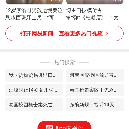
12岁摩洛哥男孩边境哭泣
博主口技模仿古
恳求西班牙士兵：“可不
筝“弹”《枉凝眉》，“太
可以不要把我遣返回国”
像了～你是吃古筝长大的
吗？”“或将成为首位考级
打开网易新闻，查看更多热门视频
不带古筝的选手。”（来
源：新华每日电讯）
热门搜索
我国货物贸易进出口超30万亿元
河南回应撤回领导带薪错峰休假通知
汪峰阻止14岁女儿买大牌
泰国枪击案凶手先杀祖父母后行凶
泰国校园枪击案死亡人数升至7人
东航新规：提前14天可免费退改签
App内播放