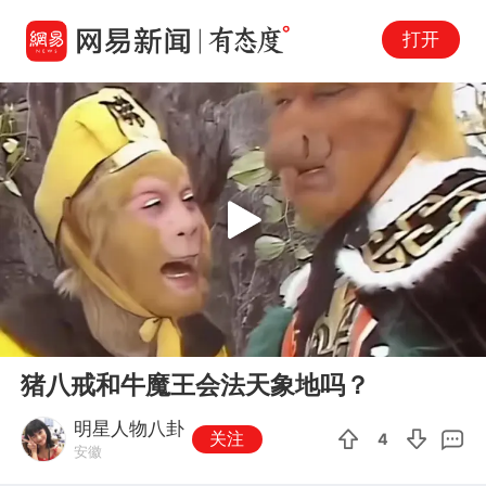
打开
Play
00:00
00:37
En
猪八戒和牛魔王会法天象地吗？
fu
明星人物八卦
关注
4
安徽