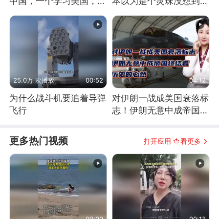
中国，一个学习美国，结
本以为是个灵珠没想到是
果怎么样了？
魔丸
25.0万 次播放
00:52
04:12
为什么战斗机要追着导弹
对伊朗一战成美国衰落标
飞行
志！伊朗无意中成帝国终
结者！历史的必然
更多热门视频
打开应用 查看更多
00:09
00:13