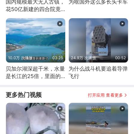
国内规模最大无人古镇，
为啥国外这么多长头卡车
花50亿新建的四合院竟
没人住，发生了啥
10.0万 次播放
03:25
24.9万 次播放
00:52
贝加尔湖深超千米，水量
为什么战斗机要追着导弹
是长江的25倍，里面的
飞行
鱼究竟有多大？
更多热门视频
打开应用 查看更多