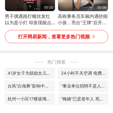
00:20
00:09
男子偶遇路灯螺丝发红
高铁乘务员车厢内遇吵闹
以为是小灯 却发现能点
小孩，亮出“王牌”后开启
燃香烟 当事人：已报警
一键静音
处理
打开网易新闻，查看更多热门视频
热门搜索
41岁女子为鼓励女儿考上985研究生
24小时不关空调 电费反而更低？
台风“白海豚”影响中国已成定局
“事业单位招聘不是人情买卖”
杭州一小区17楼玻璃幕墙爆裂
“梅姨”已是老年人 死刑或适用受限