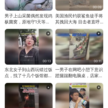
00:22
00:09
男子上山采菌偶然发现鸡
美国渔民钓获鲨鱼徒手将
枞菌窝，原地守1天等它
其拽回大海 目击者直呼
长大：挖了140多朵
震惊 （视频来源：参考
消息）
00:13
00:11
东北女子到山西玩错过饭
一男子在网吧小憩下意识
点，找了十几个饭馆都没
蹬腿踹翻电脑桌，店家3
开门：午休到几点
台显示器与机械臂损坏