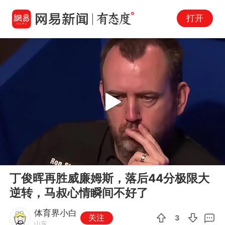
打开
Play
00:00
05:09
En
丁俊晖再胜威廉姆斯，落后44分极限大
fu
逆转，马叔心情瞬间不好了
体育界小白
关注
3
山东