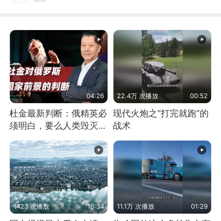
04:26
22.4万 次播放
00:52
杜金最新判断：俄精英必
现代火炮之“打完就跑”的
须明白，要么人类毁灭，
战术
要么俄毁灭
1423 次播放
16:34
11.1万 次播放
01:29