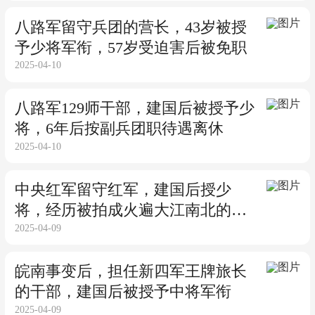
八路军留守兵团的营长，43岁被授
予少将军衔，57岁受迫害后被免职
2025-04-10
八路军129师干部，建国后被授予少
将，6年后按副兵团职待遇离休
2025-04-10
中央红军留守红军，建国后授少
将，经历被拍成火遍大江南北的电
2025-04-09
影
皖南事变后，担任新四军王牌旅长
的干部，建国后被授予中将军衔
2025-04-09