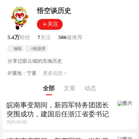
悟空谈历史
关注
5.4万
粉丝
7
关注
506
被推荐
编辑
6枚勋章
分享过眼云烟的浩瀚历史
IP属地：宁夏
更多信息
全部
文章
动态
皖南事变期间，新四军特务团团长
突围成功，建国后任浙江省委书记
2025-05-05