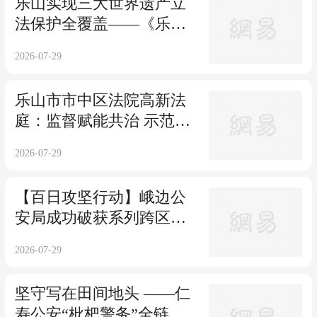
乐山实现三大世界遗产立
法保护全覆盖——《乐山
市东风堰世界灌溉工程遗
2026-07-29
产保护条例》8月1日起施
行
乐山市市中区法院高新法
庭：监督赋能共治 示范引
领解纷
2026-07-29
【百日攻坚行动】峨边公
安局成功破获系列跨区域
盗窃案
2026-07-29
坚守写在田间地头 ——仁
寿公安“枇杷警务”全链护