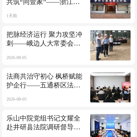
共筑“同壹家”——浙江省
嘉兴市桐乡市同庆社区探
1天前
索新居民融合服务新范式
把脉经济运行 聚力攻坚冲
刺——峨边人大常委会开
展2026年上半年国民经济
2026-08-05
和社会发展计划执行情况
专题调研
法商共治守初心 枫桥赋能
护企行——五通桥区法院
开展“法商共治 枫桥护企”
2026-08-05
专项普法宣讲活动
乐山中院党组书记文耀全
赴井研县法院调研督导审
判执行工作