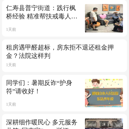
仁寿县普宁街道：践行枫
桥经验 精准帮扶戒毒人员
筑牢基层禁毒平安防线
1天前
租房遇甲醛超标，房东拒不退还租金押
金？法院这样判
1天前
同学们：暑期反诈“护身
符”请收好！
1天前
深耕细作暖民心 多元服务