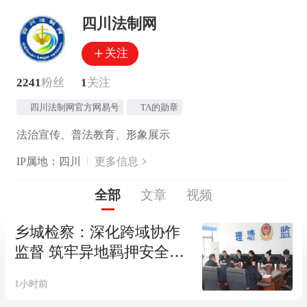
四川法制网
关注
2241
粉丝
1
关注
四川法制网官方网易号
TA的勋章
法治宣传、普法教育、形象展示
IP属地：四川
更多信息
全部
文章
视频
乡城检察：深化跨域协作
监督 筑牢异地羁押安全防
线
1小时前