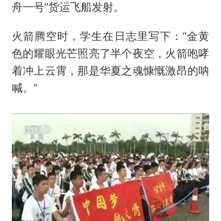
舟一号”货运飞船发射。
火箭腾空时，学生在日志里写下：“金黄
色的耀眼光芒照亮了半个夜空，火箭咆哮
着冲上云霄，那是华夏之魂慷慨激昂的呐
喊。”