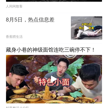
人间闲散客
8月5日，热点信息差
香蕉唠生活
藏身小巷的神级面馆连吃三碗停不下！
村里整活小分队