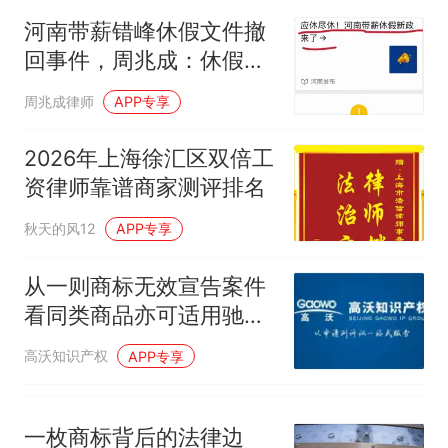
试前13名均遭淘汰？教育局：
河南带薪错峰休假文件撤
已叫停招聘，成立调查组全面
笔试第一被第二名传话劝弃考
回事件，周兆成：休假权
核查
官方通报
有法律边界！
那个在床头放菜刀的女孩，
热
周兆成律师
APP专享
因老师一句“跟我回家”改写了
人生
2026年上海徐汇区双倍工
资律师靠谱商家测评排名
秋天的风12
APP专享
从一则商标无效宣告案件
看同类商品亦可适用驰名
商标跨类保护条款
高沃知识产权
APP专享
一枚商标背后的法律边