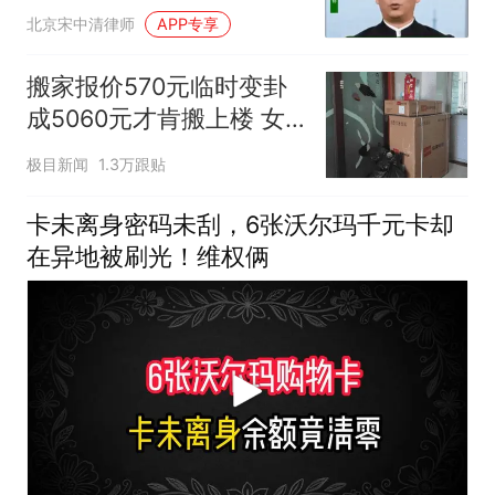
北京宋中清律师
APP专享
搬家报价570元临时变卦
成5060元才肯搬上楼 女
子傻眼
极目新闻
1.3万跟贴
卡未离身密码未刮，6张沃尔玛千元卡却
在异地被刷光！维权俩