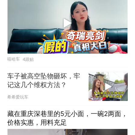
嘻哈车
4跟贴
车子被高空坠物砸坏，牢
记这几个维权方法？
希希爱玩车
藏在重庆深巷里的5元小面，一碗2两面，
价格实惠，用料充足