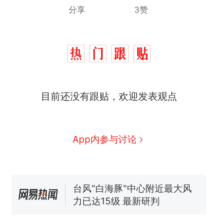
分享
3赞
目前还没有跟贴，欢迎发表观点
那个在床头放菜刀的女孩，
热
因老师一句“跟我回家”改写了
人生
搬家报价570元，搬到楼下
新
App内参与讨论
交5060元才肯搬上楼！女子傻
眼了……
费大厨“全国小炒肉大王”称
号，仅凭视频评出？中国烹饪
协会回应
台风"白海豚"中心附近最大风
力已达15级 最新研判
佛山一中学招聘物理教师，笔