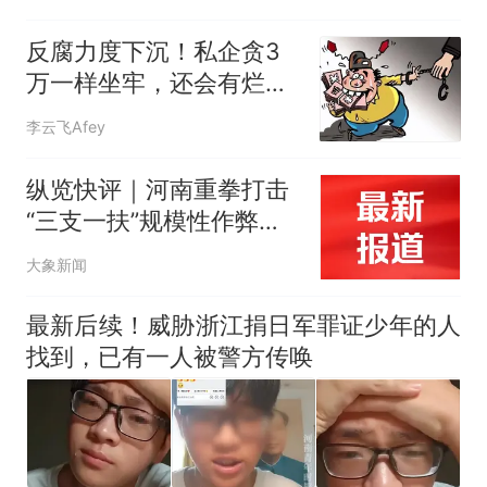
反腐力度下沉！私企贪3
万一样坐牢，还会有烂尾
工程吗？
李云飞Afey
纵览快评｜河南重拳打击
“三支一扶”规模性作弊犯
罪，公平容不得肆意操弄
大象新闻
最新后续！威胁浙江捐日军罪证少年的人
找到，已有一人被警方传唤