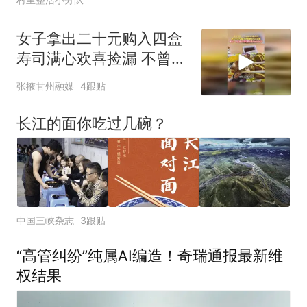
女子拿出二十元购入四盒
寿司满心欢喜捡漏 不曾想
遇上坑人套路网友：世道
张掖甘州融媒
4跟贴
变了 寿司都玩上Cospla
长江的面你吃过几碗？
中国三峡杂志
3跟贴
“高管纠纷”纯属AI编造！奇瑞通报最新维
权结果