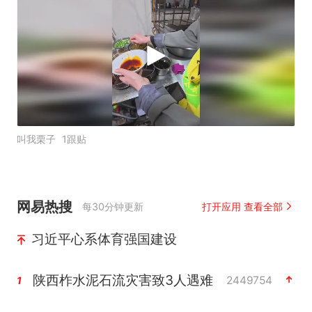
叫我栗子
1跟贴
网易热搜
每30分钟更新
打开应用 查看全部
习近平心系体育强国建设
陕西柞水泥石流灾害致3人遇难
2449754
1