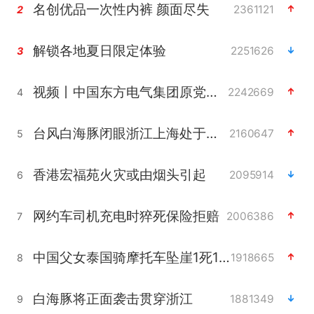
名创优品一次性内裤 颜面尽失
2361121
2
解锁各地夏日限定体验
2251626
3
视频丨中国东方电气集团原党组副书记、董事宋致远被查
2242669
4
台风白海豚闭眼浙江上海处于危险半圆
2160647
5
香港宏福苑火灾或由烟头引起
2095914
6
网约车司机充电时猝死保险拒赔
2006386
7
中国父女泰国骑摩托车坠崖1死1伤
1918665
8
白海豚将正面袭击贯穿浙江
1881349
9