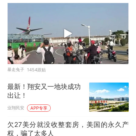
暴走兔子
1454跟贴
最新！翔安又一地块成功
出让！
业翔民安
APP专享
欠27美分就没收整套房，美国的永久产
权，骗了太多人