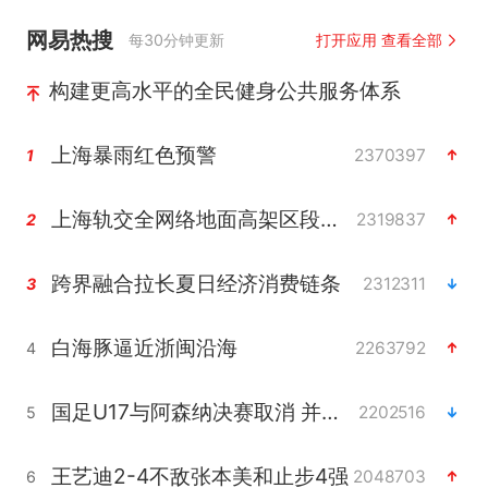
网易热搜
每30分钟更新
打开应用 查看全部
构建更高水平的全民健身公共服务体系
上海暴雨红色预警
2370397
1
上海轨交全网络地面高架区段限速运行
2319837
2
跨界融合拉长夏日经济消费链条
2312311
3
白海豚逼近浙闽沿海
2263792
4
国足U17与阿森纳决赛取消 并列冠军
2202516
5
王艺迪2-4不敌张本美和止步4强
2048703
6