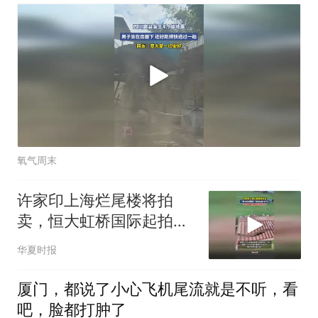
氧气周末
许家印上海烂尾楼将拍
卖，恒大虹桥国际起拍价
超78亿元
华夏时报
厦门，都说了小心飞机尾流就是不听，看
吧，脸都打肿了