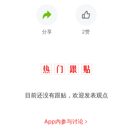
分享
2赞
十多万人报名的考试，成绩
热
目前还没有跟贴，欢迎发表观点
全部作废，公平么？
搬家报价570元，搬到楼下
新
交5060元才肯搬上楼！女子傻
眼了……
全球唯一没有法定首都的国
App内参与讨论
家，刚改国名，总统就邀请中