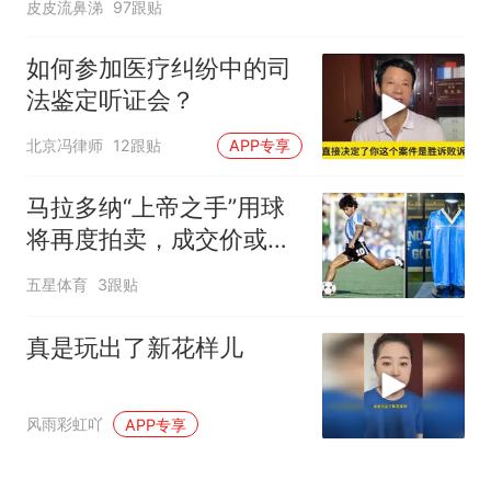
皮皮流鼻涕
97跟贴
如何参加医疗纠纷中的司
法鉴定听证会？
北京冯律师
12跟贴
APP专享
马拉多纳“上帝之手”用球
将再度拍卖，成交价或达
千万美元！
五星体育
3跟贴
真是玩出了新花样儿
风雨彩虹吖
APP专享