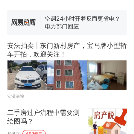
国大使骑行绕了几乎整个国境
视频丨只要一枚命中就能让航
线一圈，还曾两次到中国寻根
母瘫痪 轰-6J实力有多强？
空调24小时开着反而更省电？
电力部门回应
佛山一中学招聘物理教师，笔
试前13名均遭淘汰？教育局：
安法拍卖 | 东门新村房产，宝马牌小型轿
已叫停招聘，成立调查组全面
十多万人报名的考试，成绩
热
车开拍，欢迎关注！
核查
全部作废，公平么？
安溪法院
二手房过户流程中需要测
绘图吗？
和讯网
APP专享