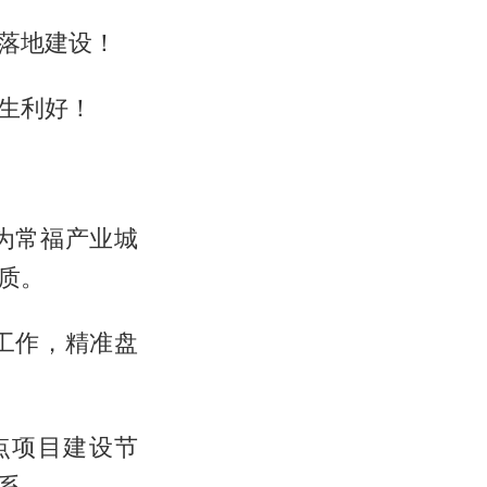
落地建设！
生利好！
为常福产业城
质。
工作，精准盘
点项目建设节
系。