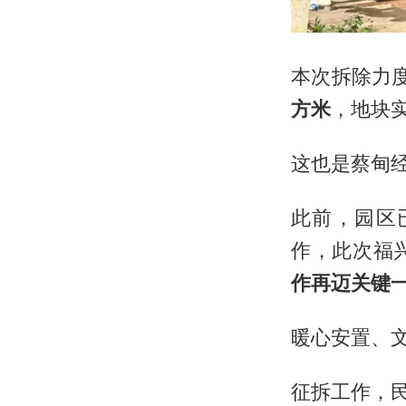
本次拆除力
方米
，地块
这也是蔡甸
此前，园区
作，此次福
作再迈关键
暖心安置、文
征拆工作，