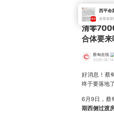
西平命
速看最新
清零70
合体要来
蔡甸在线
2026-06-14
好消息！蔡
终于要落地
6月9日，
期西侧过渡