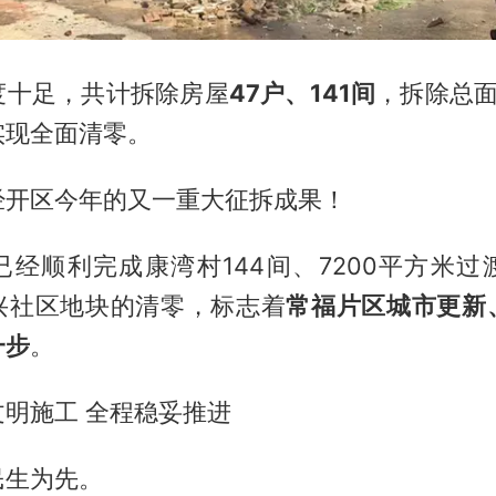
度十足，共计拆除房屋
47户、141间
，拆除总
实现全面清零。
经开区今年的又一重大征拆成果！
已经顺利完成康湾村144间、7200平方米过
兴社区地块的清零，标志着
常福片区城市更新
一步
。
明施工 全程稳妥推进
民生为先。