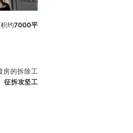
面积约
7000平
渡房的拆除工
、征拆攻坚工