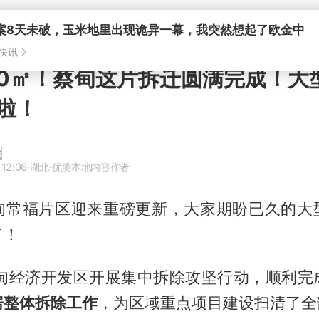
案8天未破，玉米地里出现诡异一幕，我突然想起了欧金中
快讯
00㎡！蔡甸这片拆迁圆满完成！大
啦！
 12:06
·湖北
·优质本地内容作者
甸常福片区迎来重磅更新，大家期盼已久的大
了！
蔡甸经济开发区开展集中拆除攻坚行动，顺利完
房整体拆除工作
，为区域重点项目建设扫清了全