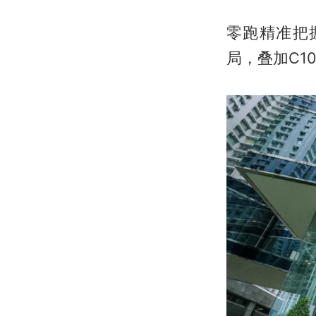
零跑精准把
局，叠加C1