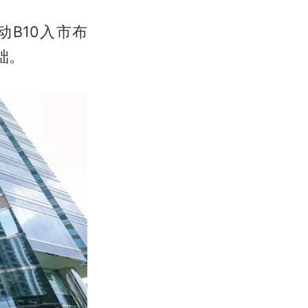
B10入市布
础。