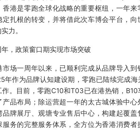
。香港是零跑全球化战略的重要枢纽，一年来
稳定扎根的转变，并将借此次车博会平台，向
的实力。
周年，政策窗口期实现市场突破
港市场一周年以来，已顺利完成从品牌导入到
025年作为品牌认知建设期，零跑已陆续完成海
作。目前，零跑C10和T03已在港热销，B1
了产品布局；除运营超一年的太古城体验中心
湾品牌展厅、观塘专业售后中心，构建起覆盖
保服务的完整服务体系，全方位为香港消费者