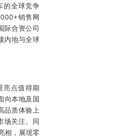
车的全球竞争
00+销售网
国际合资公司
接内地与全球
重亮点值得期
，面向本地及国
高品质体验上
市场关注。同
次亮相，展现零