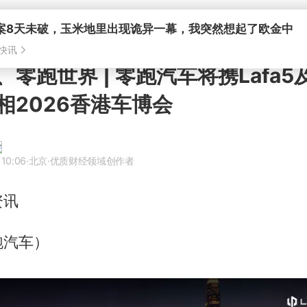
案8天未破，玉米地里出现诡异一幕，我突然想起了欧金中
快讯
零跑世界 | 零跑汽车将携Lafa
相2026香港车博会
 10:06
·北京
·优质财经领域创作者
资讯
跑汽车）