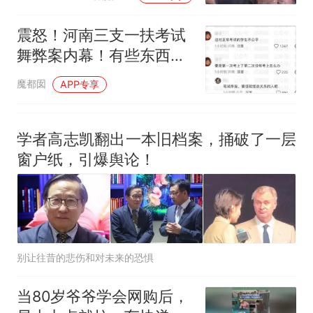
目击者：奶茶订单过多，
外卖骑手不满等候时间过
震怒！河南三支一扶考试
长
舞弊案内幕！有些东西根
子已经烂了
魔都囡
APP专享
学者高志凯翻出一本旧档案，捅破了一层
窗户纸，引爆舆论！
别让往昔的悲伤和对未来的恐惧
当80岁爷爷学会网购后，