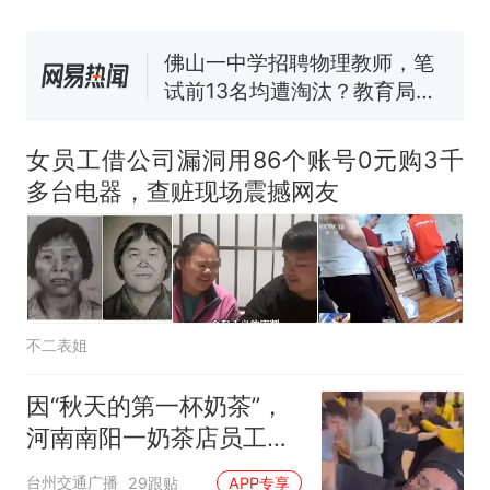
佛山一中学招聘物理教师，笔
试前13名均遭淘汰？教育局：
已叫停招聘，成立调查组全面
台风"白海豚"中心附近最大风
核查
力已达15级 最新研判
享界G9车型预售价公布：
43.98万起
女员工借公司漏洞用86个账号0元购3千
那个在床头放菜刀的女孩，
热
多台电器，查赃现场震撼网友
因老师一句“跟我回家”改写了
人生
不二表姐
因“秋天的第一杯奶茶”，
河南南阳一奶茶店员工与
外卖骑手发生肢体冲突，
台州交通广播
29跟贴
APP专享