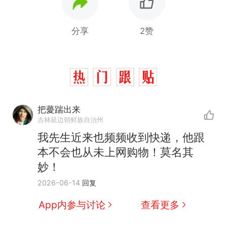
分享
2赞
把薆踹出来
吉林延边朝鲜族自治州
我先生近来也频频收到快递，他跟
那个在床头放菜刀的女孩，
热
本不会也从未上网购物！莫名其
因老师一句“跟我回家”改写了
妙！
人生
费大厨“全国小炒肉大王”称
新
2026-06-14
回复
号，仅凭视频评出？中国烹饪
协会回应
笔试第一被第二名传话劝弃考
App内参与讨论
查看更多
官方通报