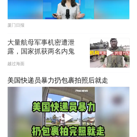
厦门日报
大量航母军事机密遭泄
露，国家抓获两名内鬼
越过海面
美国快递员暴力扔包裹拍照后就走