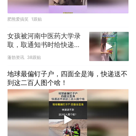
肥熊爱搞笑
1跟贴
女孩被河南中医药大学录
取，取通知书时给快递员
准备了红包和饮料，网
蓬勃资讯
38跟贴
友：孩子自信大方，双商
在线
地球最偏钉子户，四面全是海，快递送不
到这二百人图个啥！