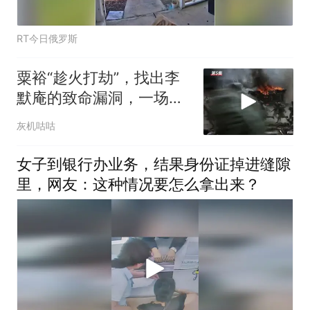
RT今日俄罗斯
粟裕“趁火打劫”，找出李
默庵的致命漏洞，一场闪
电战再次封神
灰机咕咕
女子到银行办业务，结果身份证掉进缝隙
里，网友：这种情况要怎么拿出来？