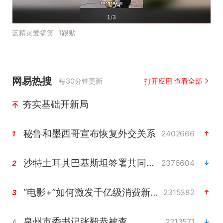
蓝精灵爱搞笑
1跟贴
网易热搜
每30分钟更新
打开应用 查看全部
夯实基础开新局
秘鲁和墨西哥宣布恢复外交关系
2402666
1
沙特土耳其巴基斯坦签署共同防务协议
2376604
2
“电影+”如何激发千亿级消费新活力？
2315382
3
泉州市委书记张毅恭被查
2213571
4