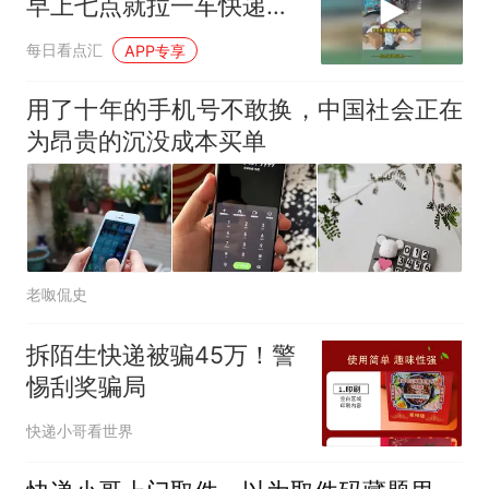
早上七点就拉一车快递回
来了，网友：不说我以为
每日看点汇
APP专享
这是快递站呢
用了十年的手机号不敢换，中国社会正在
为昂贵的沉没成本买单
老呶侃史
拆陌生快递被骗45万！警
惕刮奖骗局
快递小哥看世界