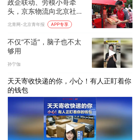
政企联动、劳模小哥牵
头，京东物流向北京社区
老人派发500箱平谷大桃
北青网-北京青年报
APP专享
不仅“不适”，脑子也不太
够用
孙宁伽
天天寄收快递的你，小心！有人正盯着你
的钱包