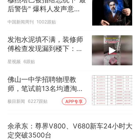
那个在床头放菜刀的女孩，
热
后警告" 爆料人发声意味
因老师一句“跟我回家”改写了
深长
人生
中国新闻周刊
1002跟贴
发泡水泥填不满，装修师
傅检查发现漏到楼下：出
风口未延伸到外墙
星视频
6跟贴
佛山一中学招聘物理教
师，笔试前13名均遭淘
汰？教育局：已叫停招
极目新闻
6227跟贴
APP专享
聘，成立调查组全面核查
余承东：尊界V800、V680新车24小时大
定突破3500台