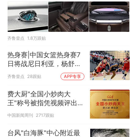
齐鲁壹点
1.8万跟贴
热身赛|中国女篮热身赛7
日将战尼日利亚，杨舒予
有望出战
齐鲁壹点
28跟贴
APP专享
费大厨"全国小炒肉大
王"称号被指凭视频评出
官方回应
中国新闻周刊
2717跟贴
台风"白海豚"中心附近最