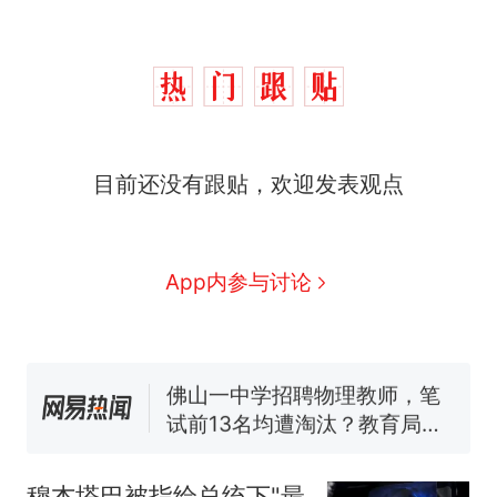
那个在床头放菜刀的女孩，
热
目前还没有跟贴，欢迎发表观点
因老师一句“跟我回家”改写了
人生
费大厨“全国小炒肉大王”称
新
号，仅凭视频评出？中国烹饪
协会回应
美国渔民钓获鲨鱼徒手将其拽
App内参与讨论
回大海 目击者直呼震惊 （视频
来源：参考消息）
笔试第一被第二名传话劝弃考
官方通报
佛山一中学招聘物理教师，笔
试前13名均遭淘汰？教育局：
已叫停招聘，成立调查组全面
台风"白海豚"中心附近最大风
核查
力已达15级 最新研判
穆杰塔巴被指给总统下"最