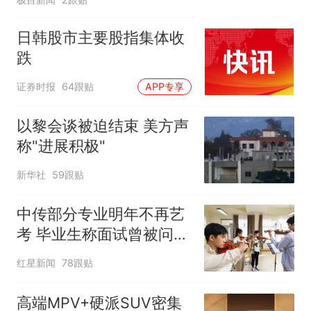
日韩股市主要股指集体收
跌
证券时报
64跟贴
APP专享
以黎会谈被迫结束 美方声
称"进展积极"
新华社
59跟贴
中传部分专业明年不再艺
考 毕业生称面试曾被问
“如何策划晚会” 专家：遏
红星新闻
78跟贴
制“艺考捷径化”
高端MPV+硬派SUV密集