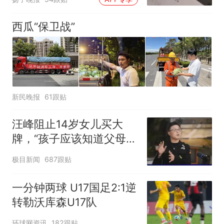
西瓜“保卫战”
新民晚报
61跟贴
汪峰阻止14岁女儿买大
牌，“孩子应该知道父母的
不易”，称自己买衣服80%
极目新闻
687跟贴
都在淘宝
一分钟两球 U17国足2:1逆
转勒沃库森U17队
环球网资讯
182跟贴