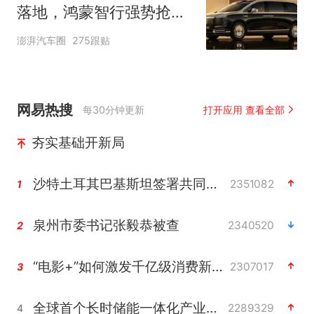
落地，鸿蒙智行强势抢占
自主高端市场制高点
澎湃汽车圈
275跟贴
网易热搜
每30分钟更新
打开应用 查看全部
夯实基础开新局
沙特土耳其巴基斯坦签署共同防务协议
2351082
1
泉州市委书记张毅恭被查
2340520
2
“电影+”如何激发千亿级消费新活力？
2307017
3
全球首个长时储能一体化产业园量产
2289329
4