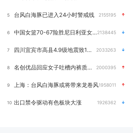
台风白海豚已进入24小时警戒线
2155195
5
中国女篮70-67险胜尼日利亚女篮
2138445
6
四川宜宾市高县4.9级地震致1人死亡
2033263
7
名创优品回应女子吐槽内裤质量差
2000395
8
上海：台风白海豚或将带来龙卷风
1958011
9
出口禁令驱动有色板块大涨
1926362
10