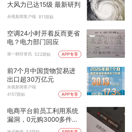
大风力已达15级 最新研判
央视新闻客户端
811跟贴
空调24小时开着反而更省
电？电力部门回应
第一财经资讯
522跟贴
APP专享
前7个月中国货物贸易进
出口超30万亿元
央视新闻客户端
4157跟贴
APP专享
电商平台前员工利用系统
漏洞，0元购3000多件家
电！
扬子晚报
54跟贴
APP专享