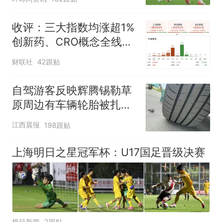
收评：三大指数均涨超1%
创新药、CRO概念全线走
强
财联社
42跟贴
自驾游客反映辉腾锡勒草
原周边有车辆轮胎被扎，
修理店铺换胎价格高达千
江西晨报
198跟贴
元，官方发布情况通报
上海明日之星冠军杯：U17国足晋级决赛
极目新闻
2跟贴