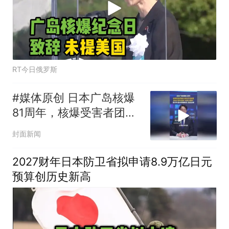
RT今日俄罗斯
#媒体原创 日本广岛核爆
81周年，核爆受害者团体
与高市早苗会面，称决不
封面新闻
容许修改“无核三原则”。
高市早苗未明确表态，态
2027财年日本防卫省拟申请8.9万亿日元
度含糊
预算创历史新高