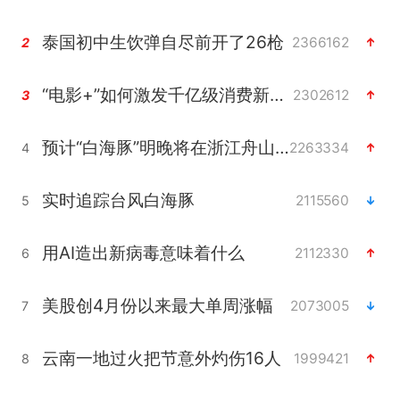
泰国初中生饮弹自尽前开了26枪
2366162
2
“电影+”如何激发千亿级消费新活力？
2302612
3
预计“白海豚”明晚将在浙江舟山到福建福鼎一带沿海登陆
2263334
4
实时追踪台风白海豚
2115560
5
用AI造出新病毒意味着什么
2112330
6
美股创4月份以来最大单周涨幅
2073005
7
云南一地过火把节意外灼伤16人
1999421
8