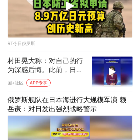
RT今日俄罗斯
村田晃大称：对自己的行
为深感后悔。此前，日本
自卫队现役队员持刀侵闯
国+社区
APP专享
中国大使馆
俄罗斯舰队在日本海进行大规模军演 赖
岳谦：对日发出强烈战略警示