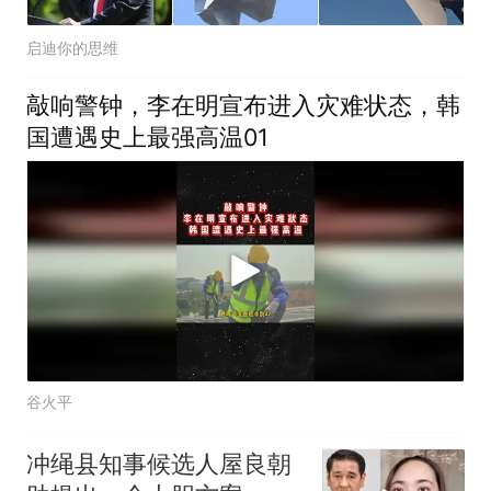
启迪你的思维
敲响警钟，李在明宣布进入灾难状态，韩
国遭遇史上最强高温01
谷火平
冲绳县知事候选人屋良朝