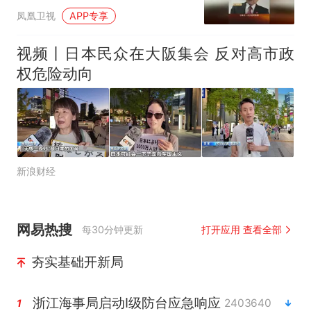
凤凰卫视
APP专享
视频丨日本民众在大阪集会 反对高市政
权危险动向
新浪财经
网易热搜
每30分钟更新
打开应用 查看全部
夯实基础开新局
浙江海事局启动Ⅰ级防台应急响应
2403640
1