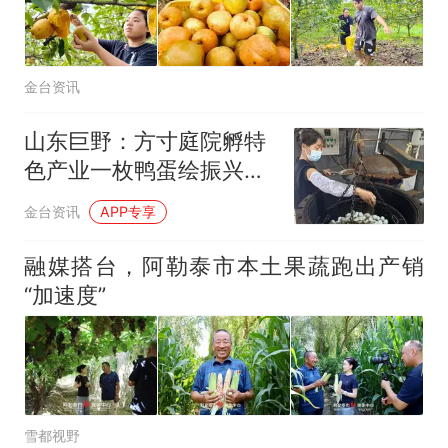
金台资讯
山东巨野：方寸庭院孵特
色产业一枚鸭蛋绘振兴画
卷
金台资讯
APP专享
融媒搭台，阿勒泰市本土果蔬跑出产销
“加速度”
雪都视野