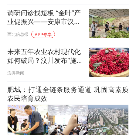
调研问诊找短板 “金叶”产
业促振兴——安康市汉滨
区农业农村局到白马石村
西北信息报
APP专享
调研烤烟产业发展
未来五年农业农村现代化
如何破局？汶川发布“施工
图”
澎湃新闻
肥城：打通全链条服务通道 巩固高素质
农民培育成效