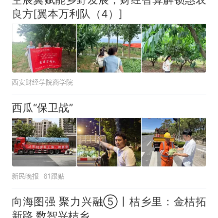
良方[翼本万利队（4）]
西安财经学院商学院
西瓜“保卫战”
新民晚报
61跟贴
向海图强 聚力兴融⑤丨桔乡里：金桔拓
新路 数智兴桔乡