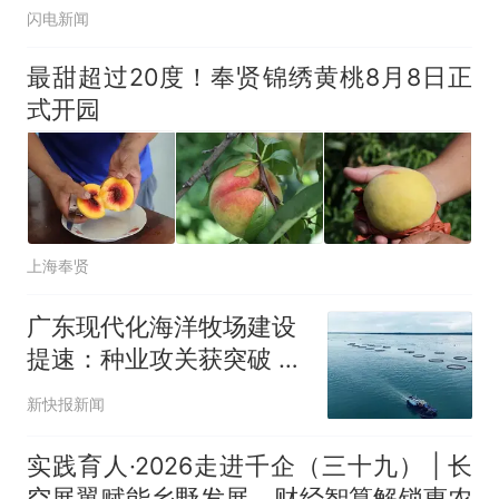
闪电新闻
最甜超过20度！奉贤锦绣黄桃8月8日正
式开园
上海奉贤
广东现代化海洋牧场建设
提速：种业攻关获突破 千
亿投资蓝图铺开
新快报新闻
实践育人·2026走进千企（三十九） | 长
空展翼赋能乡野发展，财经智算解锁惠农