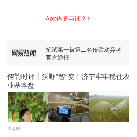
因老师一句“跟我回家”改写了
人生
费大厨“全国小炒肉大王”称
新
App内参与讨论
号，仅凭视频评出？中国烹饪
协会回应
美国渔民钓获鲨鱼徒手将其拽
回大海 目击者直呼震惊 （视频
来源：参考消息）
笔试第一被第二名传话劝弃考
官方通报
佛山一中学招聘物理教师，笔
试前13名均遭淘汰？教育局：
儒韵时评丨沃野“智”变！济宁牢牢稳住农
已叫停招聘，成立调查组全面
台风"白海豚"中心附近最大风
业基本盘
核查
力已达15级 最新研判
那个在床头放菜刀的女孩，
热
因老师一句“跟我回家”改写了
人生
大众网