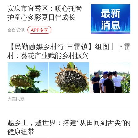
安庆市宜秀区：暖心托管
护童心多彩夏日伴成长
金台资讯
APP专享
【民勤融媒乡村行·三雷镇】组图丨下雷
村：葵花产业赋能乡村振兴
大美民勤
越乡土，越世界：搭建“从田间到舌尖”的
健康纽带