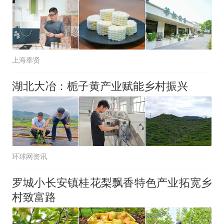
上海奉贤
湖北大冶：栀子黄产业赋能乡村振兴
环球网资讯
罗城小长安镇桂花梨飘香特色产业拓宽乡
村致富路