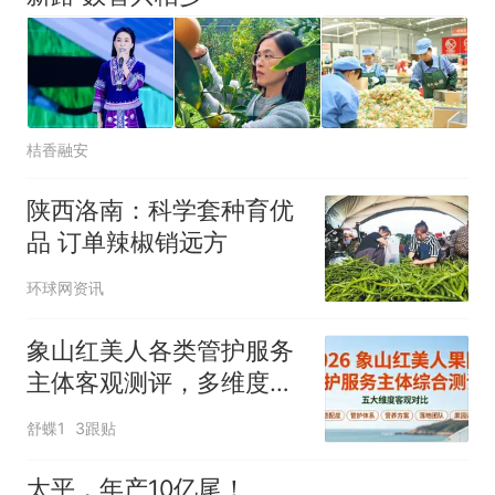
桔香融安
陕西洛南：科学套种育优
品 订单辣椒销远方
环球网资讯
象山红美人各类管护服务
主体客观测评，多维度选
型参考
舒蝶1
3跟贴
太平，年产10亿尾！