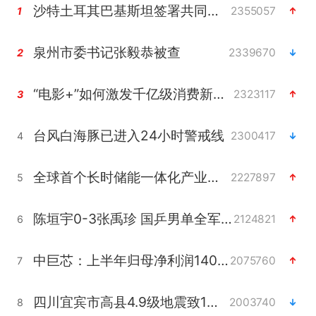
沙特土耳其巴基斯坦签署共同防务协议
2355057
1
泉州市委书记张毅恭被查
2339670
2
“电影+”如何激发千亿级消费新活力？
2323117
3
台风白海豚已进入24小时警戒线
2300417
4
全球首个长时储能一体化产业园量产
2227897
5
陈垣宇0-3张禹珍 国乒男单全军覆没
2124821
6
中巨芯：上半年归母净利润1405.77万元
2075760
7
四川宜宾市高县4.9级地震致1人死亡
2003740
8