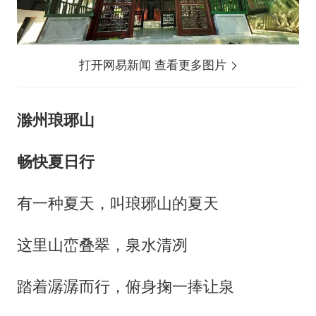
打开网易新闻 查看更多图片
滁州琅琊山
畅快夏日行
有一种夏天，叫琅琊山的夏天
这里山峦叠翠，泉水清冽
踏着潺潺而行，俯身掬一捧让泉