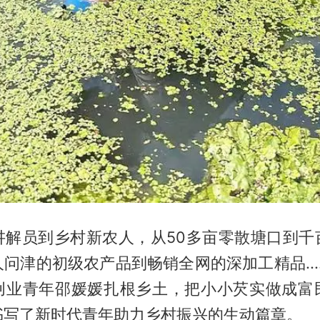
讲解员到乡村新农人，从50多亩零散塘口到千
问津的初级农产品到畅销全网的深加工精品....
创业青年邵媛媛扎根乡土，把小小芡实做成富
书写了新时代青年助力乡村振兴的生动篇章。