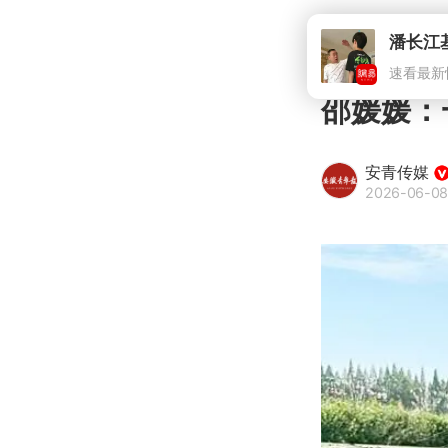
潘长江
速看最新
邵媛媛：
安青传媒
2026-06-08