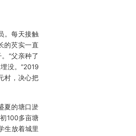
员。每天接触
长的芡实一直
。“父亲种了
没。”2019
元村，决心把
盛夏的塘口淤
100多亩塘
学生放着城里