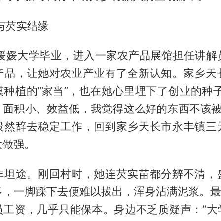
与芡实结缘
，邵媛媛大学毕业，进入一家农产品展馆担任讲解
产品，让她对农业产业有了全新认知。家乡天
模种植的“家当”，也在她心里埋下了创业的种子
面积小、效益低，我觉得这么好的东西不该被埋
毅然辞去稳定工作，回到家乡天长市永丰镇三
大做强。
非坦途。刚回村时，她连芡实苗都分辨不清，
多，一脚踩下去便难以拔出，浑身沾满泥浆。最初
员工资，几乎只能保本。身边不乏质疑声：“大