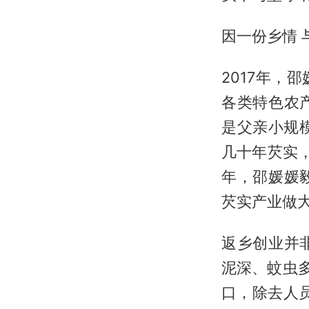
因一份乡情 
2017年
各类特色农
是父亲小规
几十年芡实，
年，邵媛媛
芡实产业做
返乡创业并
泥深、蚊虫
口，除去人