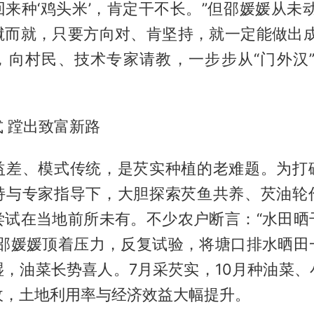
来种‘鸡头米’，肯定干不长。”但邵媛媛从未
蹴而就，只要方向对、肯坚持，就一定能做出成
，向村民、技术专家请教，一步步从“门外汉”
 蹚出致富新路
益差、模式传统，是芡实种植的老难题。为打
持与专家指导下，大胆探索芡鱼共养、芡油轮
尝试在当地前所未有。不少农户断言：“水田晒
”邵媛媛顶着压力，反复试验，将塘口排水晒田
湿，油菜长势喜人。7月采芡实，10月种油菜、
收，土地利用率与经济效益大幅提升。