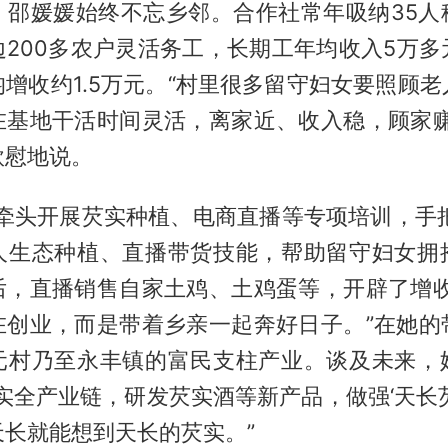
，邵媛媛始终不忘乡邻。合作社常年吸纳35人
边200多农户灵活务工，长期工年均收入5万多
增收约1.5万元。“村里很多留守妇女要照顾
在基地干活时间灵活，离家近、收入稳，顾家赚
欣慰地说。
她牵头开展芡实种植、电商直播等专项培训，手
人生态种植、直播带货技能，帮助留守妇女拥
后，直播销售自家土鸡、土鸡蛋等，开辟了增收
在创业，而是带着乡亲一起奔好日子。”在她的
元村乃至永丰镇的富民支柱产业。谈及未来，
实全产业链，研发芡实酒等新产品，做强‘天长
天长就能想到天长的芡实。”