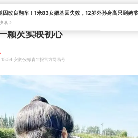
基因改良翻车！1米83女婿基因失效，12岁外孙身高只到姥
快讯
一颗芡实映初心
 15:54
·安徽
·安徽青年报官方网易号