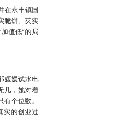
并在永丰镇国
实脆饼、芡实
加值低”的局
，邵媛媛试水电
无几，她对着
只有个位数。
真实的创业过