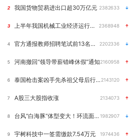
我国货物贸易进出口超30万亿元
2382633
2
上半年我国机械工业经济运行稳中有进
2368948
3
官方通报教师招聘笔试前13名被淘汰
2202336
4
河南撤回“领导带薪错峰休假”通知
2160958
5
泰国枪击案凶手先杀祖父母后行凶
2143120
6
A股三大股指收涨
2134073
7
台风“白海豚”体型变大！环流面积接近13个浙江那么大
1982907
8
宇树科技中一签需缴款7.54万元
1974436
9