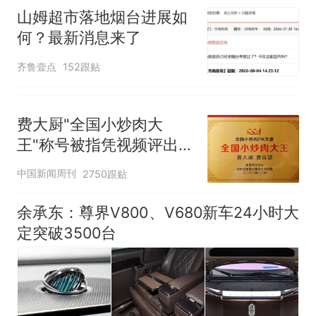
山姆超市落地烟台进展如
何？最新消息来了
齐鲁壹点
152跟贴
费大厨"全国小炒肉大
王"称号被指凭视频评出
官方回应
中国新闻周刊
2750跟贴
余承东：尊界V800、V680新车24小时大
定突破3500台