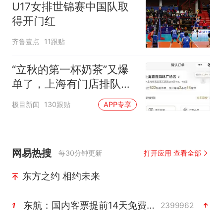
U17女排世锦赛中国队取
得开门红
齐鲁壹点
11跟贴
“立秋的第一杯奶茶”又爆
单了，上海有门店排队超
500杯，店员：今天奶茶
极目新闻
130跟贴
APP专享
店都很忙，要等2个多小
时
网易热搜
每30分钟更新
打开应用 查看全部
东方之约 相约未来
东航：国内客票提前14天免费退改
2399962
1