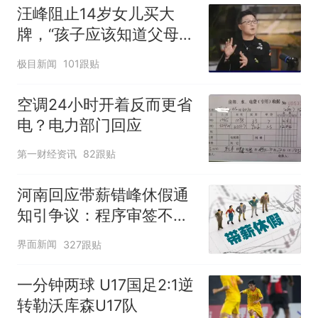
汪峰阻止14岁女儿买大
牌，“孩子应该知道父母的
不易”，称自己买衣服80%
极目新闻
101跟贴
都在淘宝
空调24小时开着反而更省
电？电力部门回应
第一财经资讯
82跟贴
河南回应带薪错峰休假通
知引争议：程序审签不规
范，待修改后予以印发
界面新闻
327跟贴
一分钟两球 U17国足2:1逆
转勒沃库森U17队