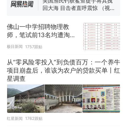
来源：参考消息）
笔试第一被第二名传话劝弃考
官方通报
那个在床头放菜刀的女孩，
热
因老师一句“跟我回家”改写了
佛山一中学招聘物理教
人生
师，笔试前13名均遭淘
汰？教育局：已叫停招
极目新闻
1757跟贴
聘，成立调查组全面核查
从“零风险零投入”到负债百万：一个养牛
项目崩盘后，谁该为农户的贷款买单丨红
星调查
红星新闻
1762跟贴