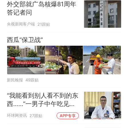
外交部就广岛核爆81周年
答记者问
央视新闻客户端
21跟贴
西瓜“保卫战”
新民晚报
49跟贴
“我能看到别人看不到的东
西……”一男子中午吃见手
青没事，晚上再吃却出现
环球网资讯
27跟贴
APP专享
幻觉被紧急送医！