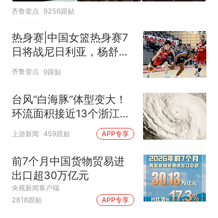
齐鲁壹点
9256跟贴
热身赛|中国女篮热身赛7
日将战尼日利亚，杨舒予
有望出战
齐鲁壹点
9跟贴
台风“白海豚”体型变大！
环流面积接近13个浙江那
么大
上游新闻
459跟贴
APP专享
前7个月中国货物贸易进
出口超30万亿元
央视新闻客户端
2818跟贴
APP专享