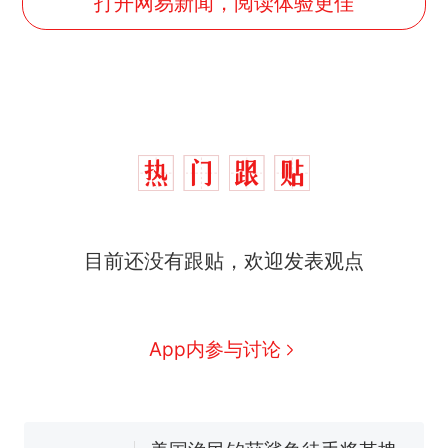
打开网易新闻，阅读体验更佳
那个在床头放菜刀的女孩，
热
因老师一句“跟我回家”改写了
人生
制裁瓜子饺子，美国怕什
新
目前还没有跟贴，欢迎发表观点
么？
费大厨“全国小炒肉大王”称
号，仅凭视频评出？中国烹饪
协会回应
男子上山采菌偶然发现鸡枞菌
App内参与讨论
窝，原地守1天等它长大：挖了
140多朵
美国渔民钓获鲨鱼徒手将其拽
回大海 目击者直呼震惊 （视频