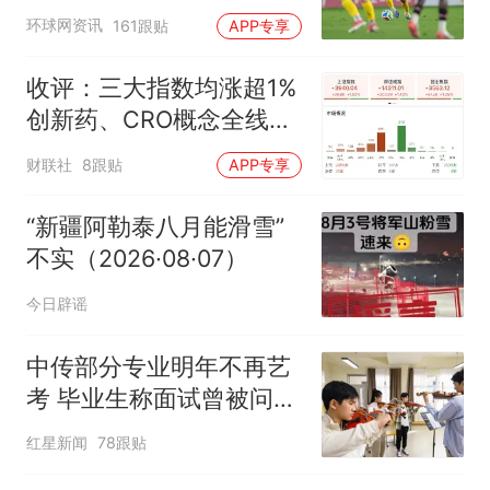
环球网资讯
161跟贴
APP专享
收评：三大指数均涨超1%
创新药、CRO概念全线走
强
财联社
8跟贴
APP专享
“新疆阿勒泰八月能滑雪”
不实（2026·08·07）
今日辟谣
中传部分专业明年不再艺
考 毕业生称面试曾被问
“如何策划晚会” 专家：遏
红星新闻
78跟贴
制“艺考捷径化”