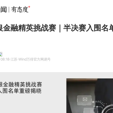
瑞银金融精英挑战赛｜半决赛入围名
 08:18
·江苏
·Wind万得官方网易号