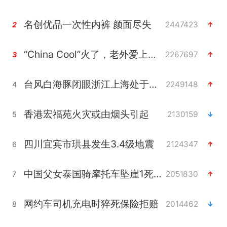
名创优品一次性内裤 颜面尽失
2447423
2
“China Cool”火了，老外爱上中国避暑游
2267697
3
台风白海豚闭眼浙江上海处于危险半圆
2249148
4
香港宏福苑火灾或由烟头引起
2130159
5
四川宜宾市珙县发生3.4级地震
2124347
6
中国父女泰国骑摩托车坠崖1死1伤
2051830
7
网约车司机充电时猝死保险拒赔
2014462
8