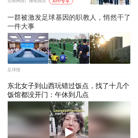
云南网络广播电视台
APP专享
议暨第21届职业教育改革
研讨会
一群被激发足球基因的职教人，悄然干了
一件大事
足球报
东北女子到山西玩错过饭点，找了十几个
饭馆都没开门：午休到几点