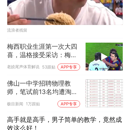
流浪者残留
梅西职业生涯第一次大四
喜，温格接受采访：梅西
是足球游戏里走出来的球
老皢尾声体育解说
53跟贴
APP专享
员
佛山一中学招聘物理教
师，笔试前13名均遭淘
汰？教育局：已叫停招
极目新闻
1万跟贴
APP专享
聘，成立调查组全面核查
高手就是高手，男子简单的教学，竟然成
效这么好！