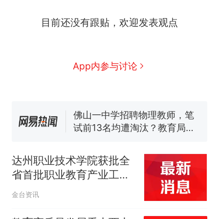
那个在床头放菜刀的女孩，
热
目前还没有跟贴，欢迎发表观点
因老师一句“跟我回家”改写了
人生
搬家报价570元，搬到楼下
新
交5060元才肯搬上楼！女子傻
眼了……
费大厨“全国小炒肉大王”称
App内参与讨论
号，仅凭视频评出？中国烹饪
协会回应
台风"白海豚"中心附近最大风
力已达15级 最新研判
佛山一中学招聘物理教师，笔
试前13名均遭淘汰？教育局：
已叫停招聘，成立调查组全面
笔试第一被第二名传话劝弃考
核查
官方通报
达州职业技术学院获批全
那个在床头放菜刀的女孩，
热
省首批职业教育产业工匠
因老师一句“跟我回家”改写了
工作室
人生
金台资讯