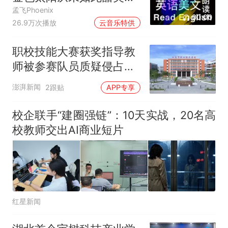
过
孟飞Phoenix
00:00
26.9万次播放
云音乐特供
职校技能大赛获奖指导教
师被参赛队员质疑侵占成
果，校方：反映不实
澎湃新闻
2跟贴
APP专享
校企联手“建圈强链”：10天实战，20名高
校教师交出AI商业短片
红星新闻