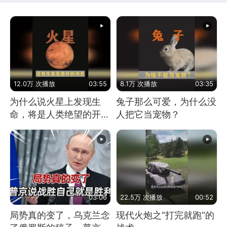
12.0万 次播放
03:55
8.1万 次播放
03:35
为什么说火星上发现生
兔子那么可爱，为什么没
命，将是人类绝望的开
人把它当宠物？
始？
03:06
22.5万 次播放
00:52
局势真的变了，乌克兰念
现代火炮之“打完就跑”的