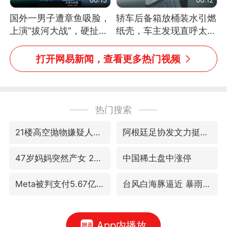
国外一男子遭章鱼吸脸，
轿车后备箱放桶装水引燃
上演“拔河大战”，硬扯加
纸壳，车主发现直呼太危
铁棒敲打方才挣脱
险，“拍出来让大家都避
免这个危险”
打开网易新闻，查看更多热门视频
热门搜索
21楼高空抛物嫌疑人被拘留
阿根廷足协发文力挺因凡蒂诺
47岁妈妈突然产女 26岁女儿：很震惊
中国稀土盘中涨停
Meta被判支付5.67亿美元
台风白海豚逼近 暴雨大暴雨来袭
App内播放