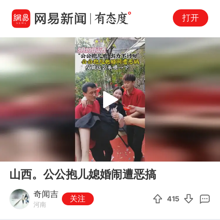
打开
Play
00:00
00:11
En
山西。公公抱儿媳婚闹遭恶搞
fu
奇闻吉
关注
415
河南