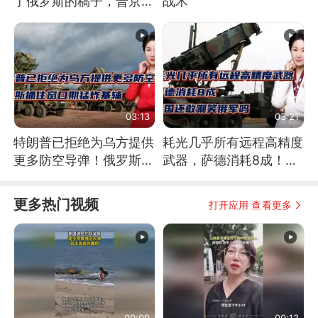
了俄罗斯的稿子，普京说
战术
战胜自己就是胜利
03:13
03:21
特朗普已拒绝为乌方提供
耗光几乎所有远程高精度
更多防空导弹！俄罗斯抓
武器，萨德消耗8成！美
住窗口期猛炸基辅
国还敢嘲笑俄军吗
更多热门视频
打开应用 查看更多
00:09
00:13