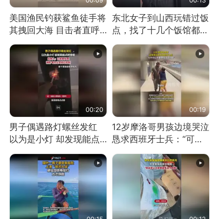
美国渔民钓获鲨鱼徒手将
东北女子到山西玩错过饭
其拽回大海 目击者直呼
点，找了十几个饭馆都没
震惊 （视频来源：参考
开门：午休到几点
消息）
00:20
00:19
男子偶遇路灯螺丝发红
12岁摩洛哥男孩边境哭泣
以为是小灯 却发现能点
恳求西班牙士兵：“可不
燃香烟 当事人：已报警
可以不要把我遣返回国”
处理
00:15
00:12