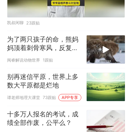
凯叔闲聊
23跟贴
为了两只孩子的命，熊妈
妈顶着刺骨寒风，反复扎
进冰河博弈生存，哪怕只
闽睿解说动物世界
1跟贴
有一丝希望，它也拼尽全
力护崽前行
别再迷信平原，世界上多
数大平原都是烂地
谭老师地理大课堂
73跟贴
APP专享
十多万人报名的考试，成
绩全部作废，公平么？