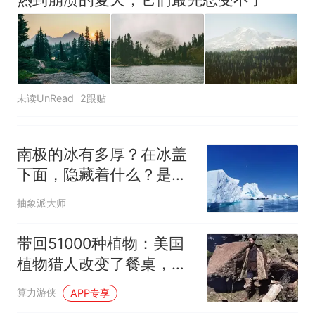
未读UnRead
2跟贴
南极的冰有多厚？在冰盖
下面，隐藏着什么？是否
存在其他生命？
抽象派大师
带回51000种植物：美国
植物猎人改变了餐桌，也
带来入侵物种
算力游侠
APP专享