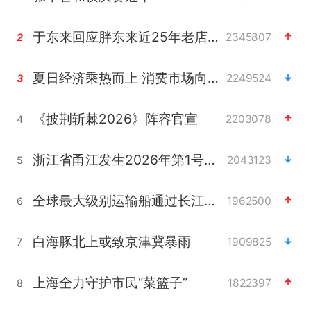
于东来回应胖东来近25年老店年底关闭
2345807
2
夏日经济乘热而上 消费市场向新而行
2249524
3
《披荆斩棘2026》阵容官宣
2203078
4
浙江省甬江发生2026年第1号洪水
2043123
5
全球最大级别运输船通过长江大桥
1962500
6
白海豚北上或致京津冀暴雨
1909825
7
上海全力守护市民“菜篮子”
1822397
8