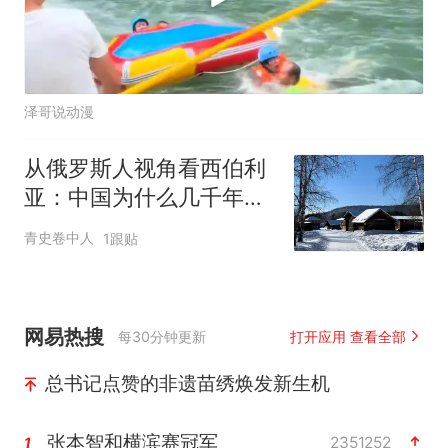
泽哥说动漫
从俄罗斯人视角看西伯利
亚：中国为什么几千年来
都没有占据它？
青史卷中人
1跟贴
网易热搜
每30分钟更新
打开应用 查看全部
总书记点赞的非遗苗绣焕发新生机
张本智和横滨赛冠军
2351252
1