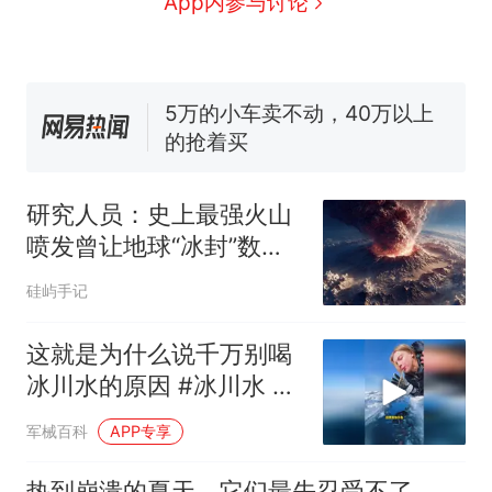
App内参与讨论
电力部门回应
5万的小车卖不动，40万以上
的抢着买
十多万人报名的考试，成绩
热
全部作废，公平么？
研究人员：史上最强火山
喷发曾让地球“冰封”数百
年
硅屿手记
这就是为什么说千万别喝
冰川水的原因 #冰川水 #
科普
军械百科
APP专享
热到崩溃的夏天，它们最先忍受不了