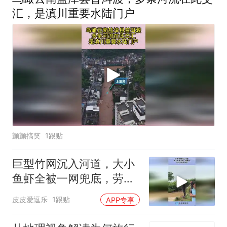
汇，是滇川重要水陆门户
颤颤搞笑
1跟贴
巨型竹网沉入河道，大小
鱼虾全被一网兜底，劳动
人民的智慧！
皮皮爱逗乐
1跟贴
APP专享