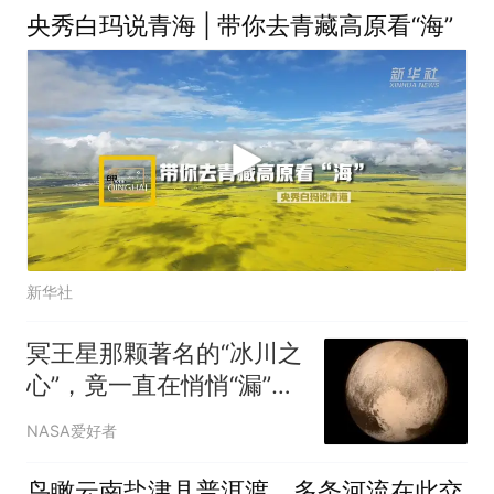
央秀白玛说青海 | 带你去青藏高原看“海”
新华社
冥王星那颗著名的“冰川之
心”，竟一直在悄悄“漏”液
氮
NASA爱好者
鸟瞰云南盐津县普洱渡，多条河流在此交