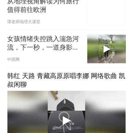
从地理视角解读为何旅行
值得前往欧洲
谭老师地理大课堂
女孩情绪失控跳入湍急河
流，下一秒，一道身影跟
着跳了下去。（新华社）
中国网
韩红 天路 青藏高原原唱李娜 网络歌曲 凯
叔闲聊