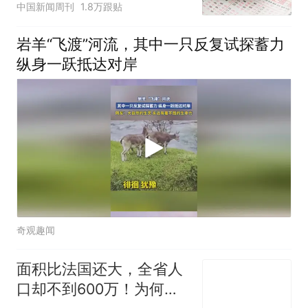
中国新闻周刊
1.8万跟贴
岩羊“飞渡”河流，其中一只反复试探蓄力
纵身一跃抵达对岸
奇观趣闻
面积比法国还大，全省人
口却不到600万！为何青