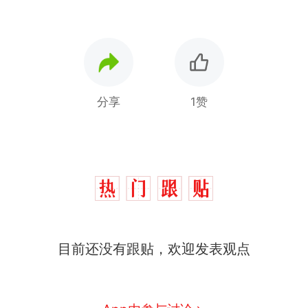
分享
1赞
十多万人报名的考试，成绩
热
全部作废，公平么？
全球唯一没有法定首都的国
新
家，刚改国名，总统就邀请中
国大使骑行绕了几乎整个国境
搬家报价570元，搬到楼下交
线一圈，还曾两次到中国寻根
目前还没有跟贴，欢迎发表观点
5060元才肯搬上楼！女子傻眼
了……
视频丨只要一枚命中就能让航
母瘫痪 轰-6J实力有多强？
空调24小时开着反而更省电？