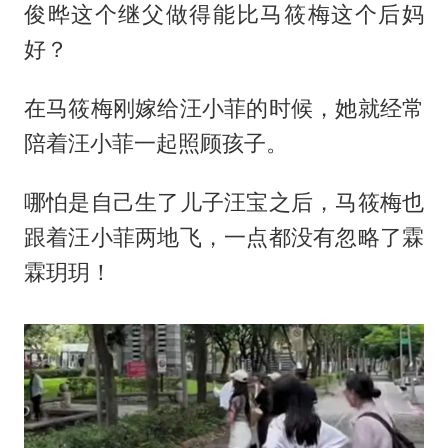
俊晔这个继父做得能比马筱梅这个后妈
好？
在马筱梅刚嫁给汪小菲的时候，她就经常
陪着汪小菲一起照顾孩子。
哪怕是自己生了儿子汪宝之后，马筱梅也
跟着汪小菲两地飞，一点都没有忽略了霖
霖玥玥！