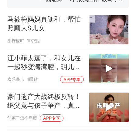
号，仅凭视频评出？中国烹饪
协会回应
男子上山采菌偶然发现鸡枞菌
窝，原地守1天等它长大：挖了
马筱梅妈妈真随和，帮忙
140多朵
美国渔民钓获鲨鱼徒手将其拽
照顾大S儿女
回大海 目击者直呼震惊 （视频
来源：参考消息）
甜柠檬吖
19跟贴
笔试第一被第二名传话劝弃考
官方通报
汪小菲太逗了，和女儿在
制裁瓜子饺子，美国怕什
热
么？
一起秒变湾湾腔，玥儿看
爸爸直播要凑热闹
欢乐暴击
1跟贴
APP专享
豪门遗产大战终极反转！
继父竟与孩子争产，真相
太炸裂！
邻家二蛋不靠谱
APP专享