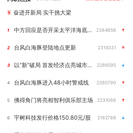
奋进开新局 实干挑大梁
中方回应是否开采太平洋海底稀土资源
2384856
1
台风白海豚登陆地点更新
2319331
2
以“新”破局 首发经济点亮城市消费活力
2286595
3
台风白海豚进入48小时警戒线
2280790
4
佛得角门将亮相智利俱乐部主场
2231066
5
宇树科技发行价格150.80元/股
2162788
6