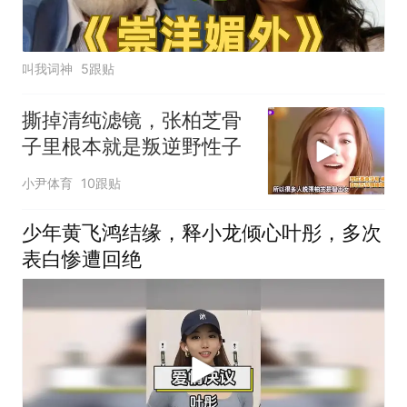
叫我词神
5跟贴
撕掉清纯滤镜，张柏芝骨
子里根本就是叛逆野性子
小尹体育
10跟贴
少年黄飞鸿结缘，释小龙倾心叶彤，多次
表白惨遭回绝