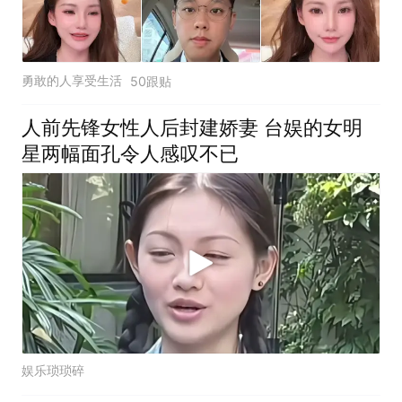
勇敢的人享受生活
50跟贴
人前先锋女性人后封建娇妻 台娱的女明
星两幅面孔令人感叹不已
娱乐琐琐碎