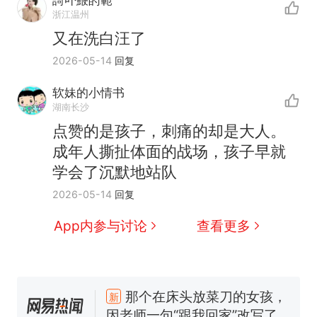
浙江温州
又在洗白汪了
2026-05-14
回复
软妹的小情书
湖南长沙
点赞的是孩子，刺痛的却是大人。
成年人撕扯体面的战场，孩子早就
学会了沉默地站队
2026-05-14
回复
制裁瓜子饺子，美国怕什
App内参与讨论
查看更多
热
么？
那个在床头放菜刀的女孩，
新
因老师一句“跟我回家”改写了
人生
费大厨“全国小炒肉大王”称