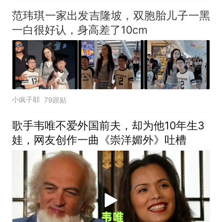
范玮琪一家出发吉隆坡，双胞胎儿子一黑
一白很好认，身高差了10cm
小疯子耶
79跟贴
歌手韦唯不爱外国前夫，却为他10年生3
娃，网友创作一曲《崇洋媚外》吐槽