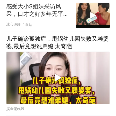
感受大小S姐妹采访风
采，口才之好多年无平
替，魅力展现令人折服
冰心说影
1跟贴
儿子确诊孤独症，甩锅幼儿园失败又赖婆
婆,最后竟想讹弟媳,太奇葩
摸鱼佬临风