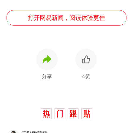
打开网易新闻，阅读体验更佳
分享
4赞
謌卟鯾菂範