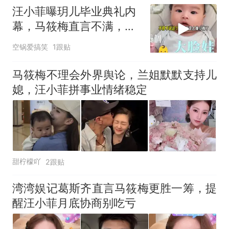
汪小菲曝玥儿毕业典礼内
幕，马筱梅直言不满，不
回北京另有隐情
空锅爱搞笑
1跟贴
马筱梅不理会外界舆论，兰姐默默支持儿
媳，汪小菲拼事业情绪稳定
甜柠檬吖
2跟贴
湾湾娱记葛斯齐直言马筱梅更胜一筹，提
醒汪小菲月底协商别吃亏