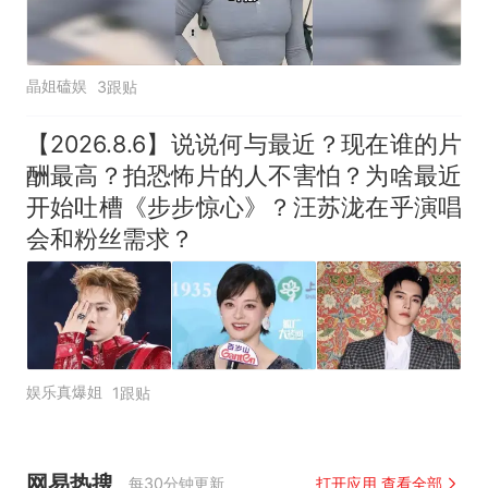
晶姐磕娱
3跟贴
【2026.8.6】说说何与最近？现在谁的片
酬最高？拍恐怖片的人不害怕？为啥最近
开始吐槽《步步惊心》？汪苏泷在乎演唱
会和粉丝需求？
娱乐真爆姐
1跟贴
网易热搜
每30分钟更新
打开应用 查看全部