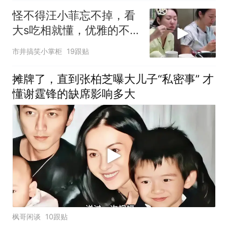
怪不得汪小菲忘不掉，看
大s吃相就懂，优雅的不
是一点
市井搞笑小掌柜
19跟贴
摊牌了，直到张柏芝曝大儿子“私密事” 才
懂谢霆锋的缺席影响多大
枫哥闲谈
10跟贴