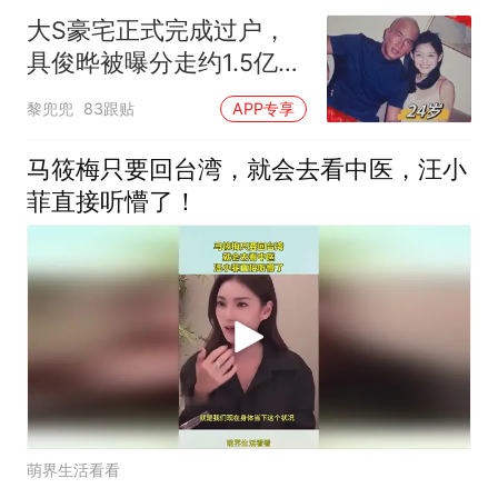
大S豪宅正式完成过户，
具俊晔被曝分走约1.5亿，
S妈无份，网友：汪小菲
黎兜兜
83跟贴
APP专享
还了多年房贷居然成了外
人？
马筱梅只要回台湾，就会去看中医，汪小
菲直接听懵了！
萌界生活看看