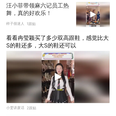
汪小菲带领麻六记员工热
舞，真的好欢乐！
样子很迷人
1跟贴
看看冉莹颖买了多少双高跟鞋，感觉比大
S的鞋还多，大S的鞋还可以
小雯讲废话
2跟贴