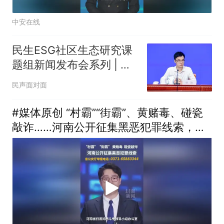
中安在线
民生ESG社区生态研究课
题组新闻发布会系列 | 修
涛篇
民声面对面
#媒体原创 “村霸”“街霸”、黄赌毒、碰瓷
敲诈……河南公开征集黑恶犯罪线索，河
南省公安厅举报电话：0371-65883344