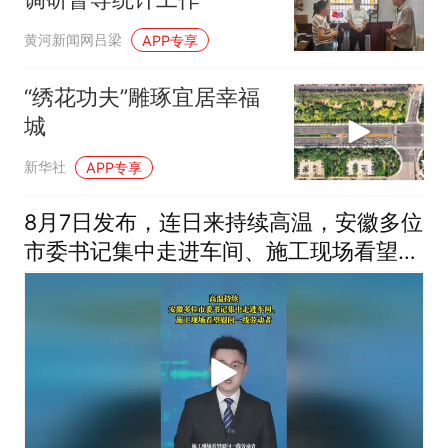
黄河新闻网吕梁
APP专享
“绣花功夫”雕琢宜居幸福
城
新华社
APP专享
8月7日发布，连日来持续高温，安徽多位
市委书记集中走进车间、施工现场看望慰
问一线劳动者。#战高温 （编辑：晨晨）
投稿邮箱：3882124142