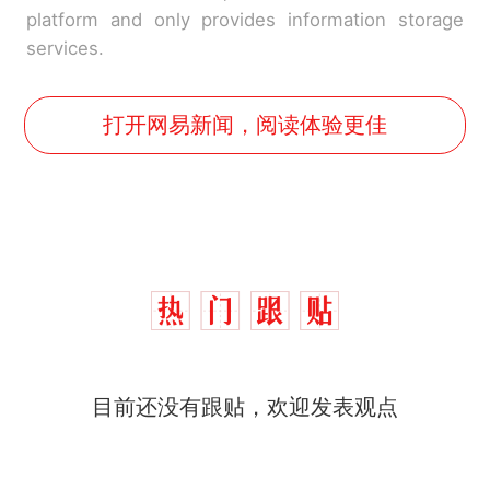
platform and only provides information storage
services.
打开网易新闻，阅读体验更佳
那个在床头放菜刀的女孩，
热
因老师一句“跟我回家”改写了
人生
搬家报价570元，搬到楼下
新
目前还没有跟贴，欢迎发表观点
交5060元才肯搬上楼！女子傻
眼了……
空调24小时开着反而更省电？
电力部门回应