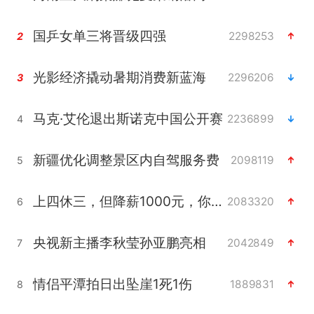
国乒女单三将晋级四强
2298253
2
光影经济撬动暑期消费新蓝海
2296206
3
马克·艾伦退出斯诺克中国公开赛
2236899
4
新疆优化调整景区内自驾服务费
2098119
5
上四休三，但降薪1000元，你接受吗？
2083320
6
央视新主播李秋莹孙亚鹏亮相
2042849
7
情侣平潭拍日出坠崖1死1伤
1889831
8