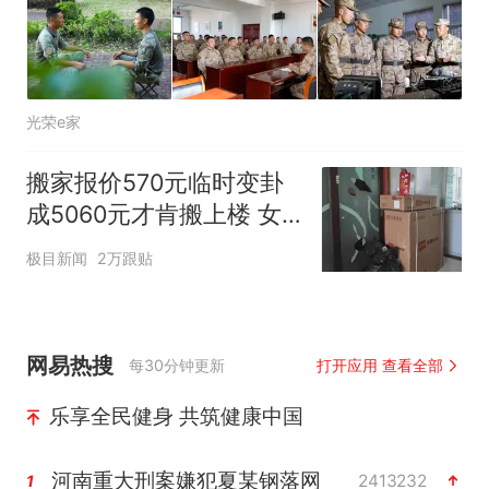
光荣e家
搬家报价570元临时变卦
成5060元才肯搬上楼 女
子傻眼
极目新闻
2万跟贴
网易热搜
每30分钟更新
打开应用 查看全部
乐享全民健身 共筑健康中国
河南重大刑案嫌犯夏某钢落网
2413232
1