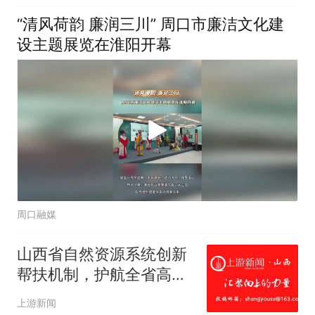
烈反响（十）
“清风荷韵 廉润三川” 周口市廉洁文化建
设主题展览在淮阳开幕
周口融媒
山西省自然资源系统创新
帮扶机制，护航全省高质
量发展
上游新闻