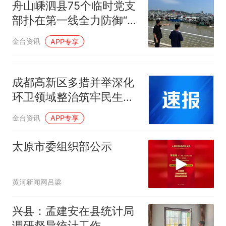
舟山嵊泗县75个临时党支
部扑在第一线全力防御“白
海豚”
金台资讯
APP专享
成都高新区多措并举深化
环卫领域整治筑牢民生资
金“防火墙”
金台资讯
APP专享
太原市委组织部公示
黄河新闻网吕梁
兴县：孟建安在县统计局
调研督导统计工作