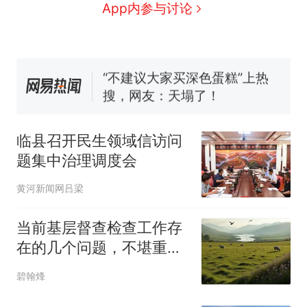
十多万人报名的考试，成绩全
App内参与讨论
部作废，公平么？
佛山一中学招聘物理教师，笔
试前13名均遭淘汰？教育局：
已叫停招聘，成立调查组全面
“不建议大家买深色蛋糕”上热
核查
搜，网友：天塌了！
那个在床头放菜刀的女孩，
热
因老师一句“跟我回家”改写了
临县召开民生领域信访问
人生
题集中治理调度会
黄河新闻网吕梁
当前基层督查检查工作存
在的几个问题，不堪重负
又无所适从！
碧翰烽