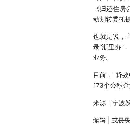
《归还住房
动划转委托
也就是说，
录“浙里办
业务。
目前，“‘贷
173个公积
来源｜宁波发
编辑 | 戎畏