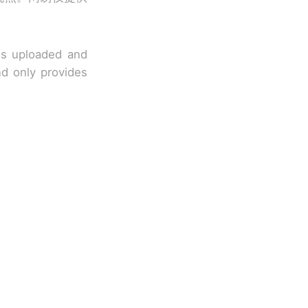
 is uploaded and
nd only provides
改写了人生