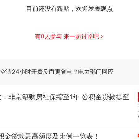
搬家报价570元，搬到楼下交5060元才肯搬上楼
新
目前还没有跟贴，欢迎发表观点
了……
费大厨“全国小炒肉大王”称号，仅凭视频评出？中国
佛山一中学招聘物理教师，笔试前13名均遭淘汰？教
有0人参与 来一起讨论吧
招聘，成立调查组全面核查
笔试第一被第二名传话劝弃考 官方通报
空调24小时开着反而更省电？电力部门回应
那个在床头放菜刀的女孩，因老师一句“跟我回家”
热
：非京籍购房社保缩至1年 公积金贷款提至
公积金贷款最高额度及比例一览表！