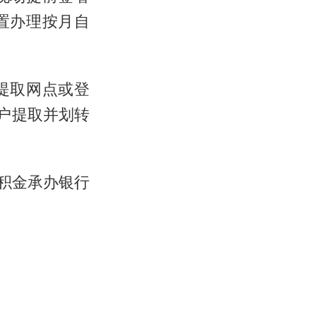
置办理按月自
提取网点或登
户提取并划转
公积金承办银行