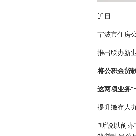
近日
宁波市住房
推出联办新
将公积金贷
这两项业务“
提升缴存人
“听说以前