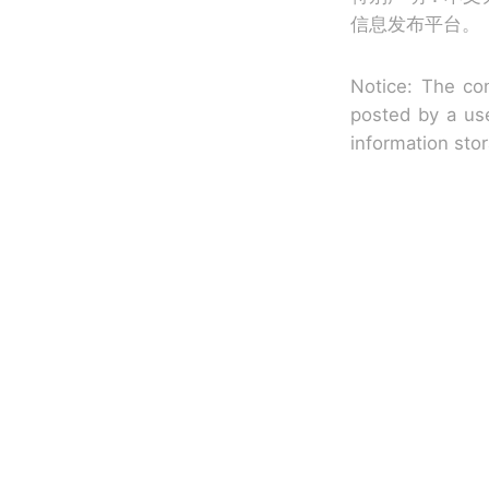
信息发布平台。
Notice: The con
posted by a use
information sto