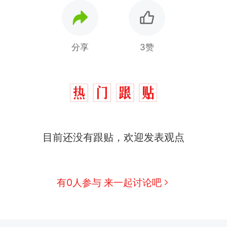
分享
3赞
那个在床头放菜刀的女孩，因老师一句“跟我回家”
热
搬家报价570元，搬到楼下交5060元才肯搬上楼
新
目前还没有跟贴，欢迎发表观点
了……
空调24小时开着反而更省电？电力部门回应
佛山一中学招聘物理教师，笔试前13名均遭淘汰？教
有0人参与 来一起讨论吧
招聘，成立调查组全面核查
十多万人报名的考试，成绩全部作废，公平么？