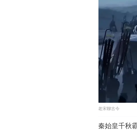
老宋聊古今
秦始皇千秋