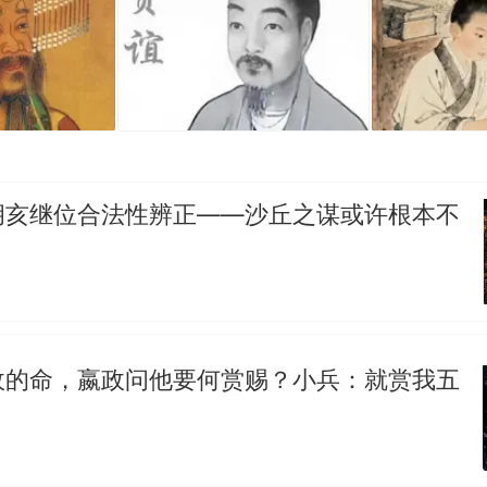
胡亥继位合法性辨正——沙丘之谋或许根本不
政的命，嬴政问他要何赏赐？小兵：就赏我五