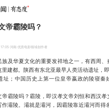
文帝霸陵吗？
17:05
·河南
·优质电影领域创作者
民族及华夏文化的重要发祥地之一，有西周、
这里建都。陕西有东北亚最早人类活动遗址，即
遗址；中国历史上第一位皇帝嬴政的陵寝秦
文帝霸陵吗？霸陵，即汉孝文帝刘恒和西汉孝
写作灞陵。灞就是灞河，因霸陵靠近灞河而得名。