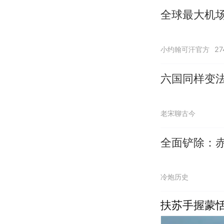
全球最大机
小约翰可汗官方
2
六国同样变
老宋聊古今
全面铲除：
冷炮历史
扶苏手握蒙