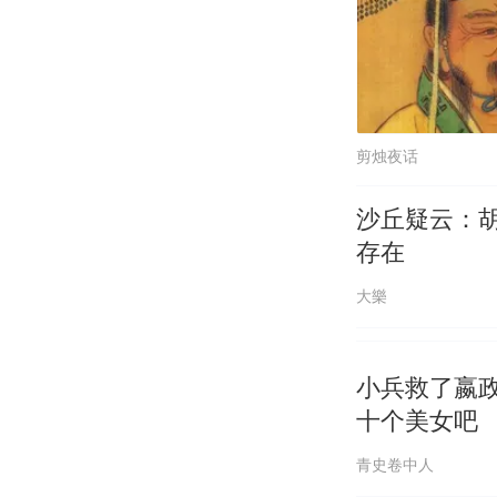
剪烛夜话
沙丘疑云：
存在
大樂
小兵救了嬴
十个美女吧
青史卷中人