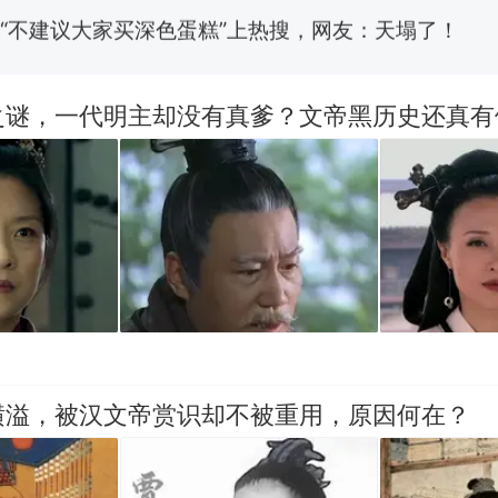
“不建议大家买深色蛋糕”上热搜，网友：天塌了！
那个在床头放菜刀的女孩，因老师一句“跟我回家”
热
之谜，一代明主却没有真爹？文帝黑历史还真有
横溢，被汉文帝赏识却不被重用，原因何在？