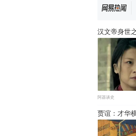
汉文帝身世
阿器谈史
贾谊：才华